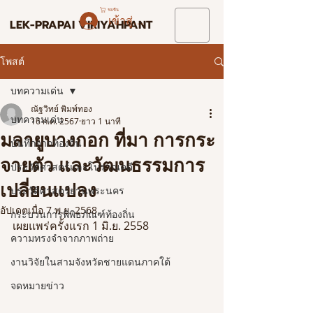
รถเข็น
เข้าสู่ระบบ
LEK-PRAPAI VIRIYAHPANT
โพสต์
บทความเด่น
ณัฐวิทย์ พิมพ์ทอง
บทความเด่น
16 ก.ค. 2567
ยาว 1 นาที
มลายูบางกอก ที่มา การกระ
บันทึกจากท้องถิ่น
จายตัว และวัฒนธรรมการ
ประวัติศาสตร์และโบราณคดี
เปลี่ยนแปลง
ประวัติศาสตร์ย่านพระนคร
อัปเดตเมื่อ
7 พ.ย. 2568
กระบวนการพิพิธภัณฑ์ท้องถิ่น
เผยแพร่ครั้งแรก 1 มิ.ย. 2558
ความทรงจำจากภาพถ่าย
งานวิจัยในสามจังหวัดชายแดนภาคใต้
จดหมายข่าว