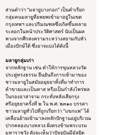
ส่วนคำว่า “มลายูบางกอก” เป็นคำเรียก
กลุ่มคนมลายูที่อพยพเข้ามาอยู่ในเขต
กรุงเทพฯ และปริมณฑลซึ่งเกิดขึ้นหลาย
ระลอกในหน้าประวัติศาสตร์ นับเป็นผล
พวงจากศึกสงครามระหว่างสยามกับหัว
เมืองปักษ์ใต้ ซึ่งอาจแบ่งได้ดังนี้ 
มลายูกลุ่มเก่า
จากหลักฐาน เช่น คำให้การขุนหลวงวัด
ประดู่ทรงธรรม ยืนยันถึงการเข้ามาของ
ชาวมลายูในสมัยอยุธยาทั้งที่มาทำการ
ค้าขายและเป็นทาส หรือเป็นกำลังไพร่พล
ในกองอาสาจาม กระทั่งหลังเสียกรุง
ศรีอยุธยาครั้งที่ ๒ ใน พ.ศ. ๒๓๑๐ บรรดา
ชาวมลายูทั่วไปที่ถูกเรียกว่า “แขกแพ” ได้
เคลื่อนย้ายเข้ามาลงหลักปักฐานอยู่บริเวณ
ปากคลองบางหลวง ฝั่งตรงข้ามพระบรม
มหาราชวัง ดังจะเห็นว่าปัจจุบันมีมัสยิด