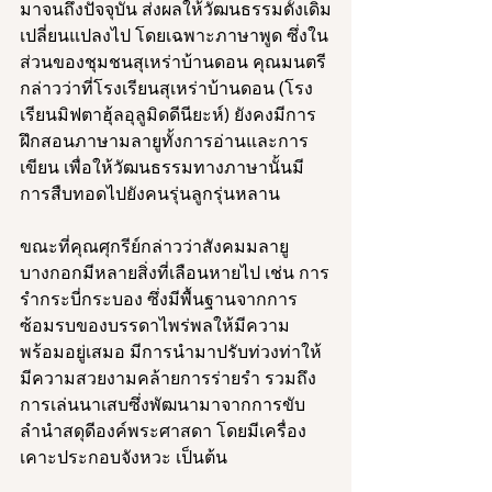
มาจนถึงปัจจุบัน ส่งผลให้วัฒนธรรมดั้งเดิม
เปลี่ยนแปลงไป โดยเฉพาะภาษาพูด ซึ่งใน
ส่วนของชุมชนสุเหร่าบ้านดอน คุณมนตรี
กล่าวว่าที่โรงเรียนสุเหร่าบ้านดอน (โรง
เรียนมิฟตาฮุ้ลอุลูมิดดีนียะห์) ยังคงมีการ
ฝึกสอนภาษามลายูทั้งการอ่านและการ
เขียน เพื่อให้วัฒนธรรมทางภาษานั้นมี
การสืบทอดไปยังคนรุ่นลูกรุ่นหลาน 
ขณะที่คุณศุกรีย์กล่าวว่าสังคมมลายู
บางกอกมีหลายสิ่งที่เลือนหายไป เช่น การ
รำกระบี่กระบอง ซึ่งมีพื้นฐานจากการ
ซ้อมรบของบรรดาไพร่พลให้มีความ
พร้อมอยู่เสมอ มีการนำมาปรับท่วงท่าให้
มีความสวยงามคล้ายการร่ายรำ รวมถึง
การเล่นนาเสบซึ่งพัฒนามาจากการขับ
ลำนำสดุดีองค์พระศาสดา โดยมีเครื่อง
เคาะประกอบจังหวะ เป็นต้น 