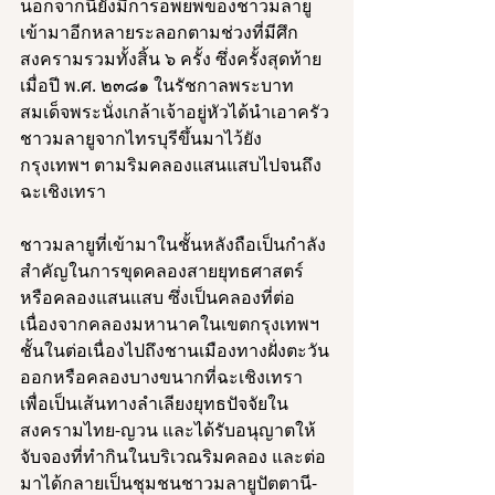
นอกจากนี้ยังมีการอพยพของชาวมลายู
เข้ามาอีกหลายระลอกตามช่วงที่มีศึก
สงครามรวมทั้งสิ้น ๖ ครั้ง ซึ่งครั้งสุดท้าย
เมื่อปี พ.ศ. ๒๓๘๑ ในรัชกาลพระบาท
สมเด็จพระนั่งเกล้าเจ้าอยู่หัวได้นำเอาครัว
ชาวมลายูจากไทรบุรีขึ้นมาไว้ยัง
กรุงเทพฯ ตามริมคลองแสนแสบไปจนถึง
ฉะเชิงเทรา 
ชาวมลายูที่เข้ามาในชั้นหลังถือเป็นกำลัง
สำคัญในการขุดคลองสายยุทธศาสตร์
หรือคลองแสนแสบ ซึ่งเป็นคลองที่ต่อ
เนื่องจากคลองมหานาคในเขตกรุงเทพฯ 
ชั้นในต่อเนื่องไปถึงชานเมืองทางฝั่งตะวัน
ออกหรือคลองบางขนากที่ฉะเชิงเทรา 
เพื่อเป็นเส้นทางลำเลียงยุทธปัจจัยใน
สงครามไทย-ญวน และได้รับอนุญาตให้
จับจองที่ทำกินในบริเวณริมคลอง และต่อ
มาได้กลายเป็นชุมชนชาวมลายูปัตตานี-