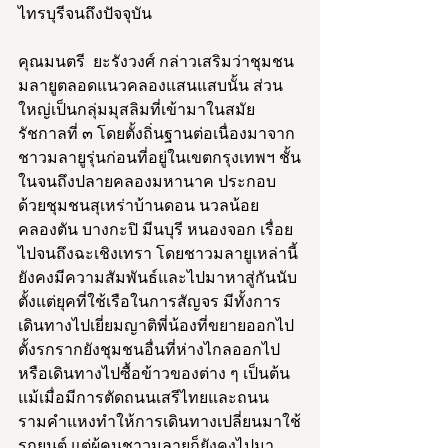
ไทรบุรีจนถึงปัจจุบัน 
คุณมนตรี  ยะรังวงศ์ กล่าวเสริมว่าชุมชน
มลายูตลอดแนวคลองแสนแสบนั้น ส่วน
ใหญ่เป็นกลุ่มมุสลิมที่เข้ามาในสมัย
รัชกาลที่ ๓ โดยตั้งถิ่นฐานต่อเนื่องมาจาก
ชาวมลายูรุ่นก่อนที่อยู่ในเขตกรุงเทพฯ ชั้น
ในจนถึงปลายคลองมหานาค ประกอบ
ด้วยชุมชนสุเหร่าบ้านดอน นวลน้อย 
คลองตัน บางกะปิ มีนบุรี หนองจอก เรื่อย
ไปจนถึงฉะเชิงเทรา โดยชาวมลายูเหล่านี้
ยังคงมีความสัมพันธ์และไปมาหาสู่กันนับ
ตั้งแต่ยุคที่ใช้เรือในการสัญจร มีทั้งการ
เดินทางไปเยี่ยมญาติพี่น้องที่ขยายออกไป
ตั้งรกรากยังชุมชนอื่นที่ห่างไกลออกไป 
หรือเดินทางไปซื้อข้าวของต่าง ๆ เป็นต้น 
แม้เมื่อมีการตัดถนนเสรีไทยและถนน
รามคำแหงทำให้การเดินทางเปลี่ยนมาใช้
รถยนต์ แต่ผู้คนชาวมลายูก็ยังคงไปมา