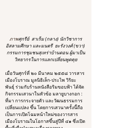
ภาพ
ศุกรีย์  สาเร็ม (กลาง) นักวิชาการ
อิสลามศึกษา และมนตรี  ยะรังวงศ์ (ขวา) 
กรรมการชุมชนสุเหร่าบ้านดอน ผู้มาเป็น
วิทยากรในการแลกเปลี่ยนพูดคุย
เมื่อวันศุกร์ที่ ๒๐ มีนาคม ๒๕๕๘ วารสาร
เมืองโบราณ มูลนิธิเล็ก-ประไพ วิริยะ
พันธุ์ ร่วมกับร้านหนังสือริมขอบฟ้า ได้จัด
กิจกรรมเสวนาในหัวข้อ มลายูบางกอก : 
ที่มา การกระจายตัว และวัฒนธรรมการ
เปลี่ยนแปลง ขึ้น โดยการเสวนาครั้งนี้ถือ
เป็นการเปิดโฉมหน้าใหม่ของวารสาร
เมืองโบราณในโอกาสขึ้นสู่ปีที่ ๔๑ ซึ่งเปิด