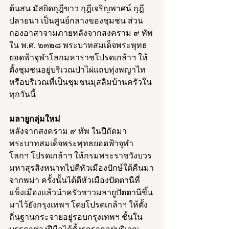
ต้นสน มัสยิดกุฎีขาว กุฎีเจริญพาศน์ กุฎี
ปลายนา เป็นศูนย์กลางของชุมชน ส่วน
กองอาสาจามภายหลังจากสงคราม ๙ ทัพ
ใน พ.ศ. ๒๓๒๘ พระบาทสมเด็จพระพุทธ
ยอดฟ้าจุฬาโลกมหาราชโปรดเกล้าฯ ให้
ตั้งชุมชนอยู่บริเวณป่าไผ่แถบทุ่งพญาไท
หรือบริเวณที่เป็นชุมชนมุสลิมบ้านครัวใน
ทุกวันนี้
มลายูกลุ่มใหม่
หลังจากสงคราม ๙ ทัพ ในปีถัดมา
พระบาทสมเด็จพระพุทธยอดฟ้าจุฬา
โลกฯ โปรดเกล้าฯ ให้กรมพระราชวังบวร
มหาสุรสิงหนาทไปตีหัวเมืองปักษ์ใต้คืนมา
จากพม่า ครั้งนั้นได้ตีหัวเมืองปัตตานีที่
แข็งเมืองแล้วนำครัวชาวมลายูปัตตานีขึ้น
มาไว้ยังกรุงเทพฯ โดยโปรดเกล้าฯ ให้ตั้ง
ถิ่นฐานกระจายอยู่รอบกรุงเทพฯ ชั้นใน 