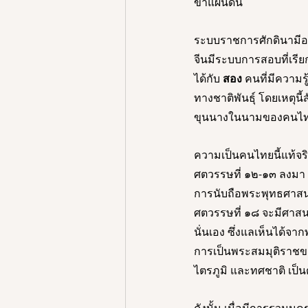
ข้าแผ่นดิน 
ระบบราชการศักดินามีอะไ
จีนมีระบบการสอบที่เรียก
ได้กับ 
สอง
 คนที่มีความ
ทางชาติพันธุ์ โดยเหตุน
ขุนนางในนามของคนไท
ความเป็นคนไทยนี้แท้จ
ศตวรรษที่ ๑๒-๑๓ ลงมา ท
การนับถือพระพุทธศาสนา
ศตวรรษที่ ๑๘ จะมีศาสน
นั่นเอง ซึ่งแลเห็นได้จ
การเป็นพระสมมุติราชข
ไตรภูมิ และทศชาติ เป็น