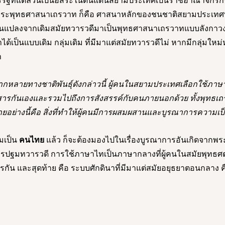
นครรัฐที่แต่ล้วนเป็นอิสระในดินแดนสยามประเทศเป็นราชอาณาจักรก
น พระพุทธศาสนาเถรวาท ก็คือ ศาสนาหลักของชนชาติสยามประเทศท
่ยนแปลงจากเดิมสมัยทวารวดีมาเป็นพุทธศาสนาเถรวาทแบบลังกาวงศ์
ได้เป็นแบบเดิม กลุ่มเดิม ที่มีมาแต่สมัยทวารวดีไม่ หากมีกลุ่มใหม
า 
กหลายทางชาติพันธุ์ดังกล่าวนี้ ผู้คนในสยามประเทศเลือกใช้ภา
อสารกันเองและรวมไปถึงการสังสรรค์กับคนภายนอกด้วย ทั้งพุทธเถ
ยอย่างนี้คือ สิ่งที่ทำให้ผู้คนมีการผสมผสานและบูรณาการความเป
มเป็น
 คนไทย 
แล้ว ก็จะต้องมองไปในเรื่องบูรณาการอันเกิดจากพ
ครปฐมทวารวดี การใช้ภาษาไทเป็นภาษากลางที่ผู้คนในสมัยพุทธศ
สารกัน และสุดท้าย คือ ระบบศักดินาที่มีมาแต่สมัยอยุธยาตอนกลาง 