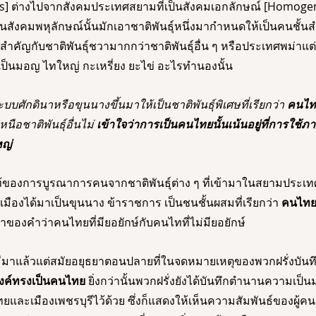
] ต่างไปจากสังคมประเทศสยามที่เป็นสังคมเอกลักษณ์ [Homogeneo
เป็นสังคมพหุลักษณ์นั้นมักเอาชาติพันธุ์หนึ่งมากำหนดให้เป็นคนชั
สำคัญกับชาติพันธุ์ชวามากกว่าชาติพันธุ์อื่น ๆ หรือประเทศพม่าแต่เด
ที่เป็นมอญ ไทใหญ่ กะเหรี่ยง ยะไข่ อะไรทำนองนั้น 
บศักดินาหรือขุนนางขึ้นมาให้เป็นชาติพันธุ์พิเศษที่เรียกว่า 
คนไท
นือชาติพันธุ์อื่นไม่ 
เข้าใจว่าการเป็นคนไทยนั้นเน้นอยู่ที่การใช
หญ่
ท้ของการบูรณาการคนจากชาติพันธุ์ต่าง ๆ ที่เข้ามาในสยามประเท
มืองได้มาเป็นขุนนาง ข้าราชการ เป็นชนชั้นผสมที่เรียกว่า
 คนไท
ี่มาของคำว่าคนไทยที่มียอยักษ์กับคนไทที่ไม่มียอยักษ์ 
มาแล้วแต่สมัยอยุธยาตอนปลายที่ในจดหมายเหตุของพวกฝรั่งบันทึก
องค์ทรงเป็นคนไทย
 ยิ่งกว่านั้นพวกฝรั่งยังได้บันทึกตำนานความเป็
และเมืองเพชรบุรีไว้ด้วย ซึ่งก็แสดงให้เห็นความสัมพันธ์ของผู้คน