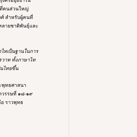
รุงศรีอยุธยาใน
ี่คนส่วนใหญ่
 สำหรับผู้คนที่
่หลายชาติพันธุ์และ
ษาไทเป็นฐานในการ
รวาท ทั้งภาษาไท 
็นไทยขึ้น
ระพุทธศาสนา
ตวรรษที่ ๑๘-๑๙ 
คือ ราวพุทธ