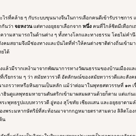
รที่คล้าย ๆ กับระบบขุนนางจีนในการเลือกคนดีเข้ารับราชการ แต่
กันว่า 
จอหงวน
 แต่ทางอยุธยาเลือกจาก 
หนึ่ง
 คนที่ใกล้ชิดมีเทือกเ
รู้ความสามารถในด้านต่าง ๆ ทั้งทางโลกและทางธรรม โดยไม่คำนึ
ี้สังคมสยามจึงมีช่องทางและบันไดที่ทำให้คนต่างชาติต่างถิ่นเข้าม
ยได้
ริงแล้วมีรากเหง้ามาจากพัฒนาการทางวัฒนธรรมของบ้านเมืองและผ
ี่เรียกรวม ๆ ว่า สมัยทวารวดี อัตลักษณ์ของสมัยทวารวดีและสังคม
เถรวาทหรือหินยานเป็นหลัก แม้ว่าต่อมาในพุทธศตวรรษที่ ๑๓ เร
าฮินดูแลพุทธมหายานตันตริกเข้ามาผสมผสานด้วยก็ตาม แต่แก่นแท
ากพระพุทธรูปแบบทวารวดี อู่ทอง สุโขทัย เชียงแสน และอยุธยาตามลำ
องพระมหากษัตริย์ที่สะท้อนมาจากกฎหมายตราสามดวง ลิลิตโองก
ต้น 