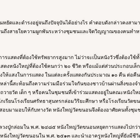
นหยัดและดำรงอยู่จนถึงปัจจุบันได้อย่างไร คำตอบดังกล่าวคงสา
เห็นถึงสายใยความผูกพันระหว่างชุมชนและจิตวิญญาณของคนทำหน
ารแสดงที่ต้องใช้ทรัพยากรสูงมาก ไม่ว่าจะเป็นหนังวัวซึ่งต้องใช้ทั้
ดงหนังใหญ่ที่ต้องใช้คนกว่า ๒๐ ชีวิต หรือแม้แต่ส่วนประกอบเล็
เพลิงให้แสงในการแสดง ในแต่ละครั้งแสดงกันประมาณ ๑๐ คืน ต่อคื
หล่านี้สะท้อนถึงความร่วมมือร่วมใจกันของชาวบ้านผ่านสิ่งของจำ
วายวัด เด็ก ๆ หรือคนในชุมชนที่เข้าร่วมแสดงอยู่ในคณะหนังใหญ
ักเรียนโรงเรียนศรัทธาสุนทรกล่อมวิริยะศึกษา หรือโรงเรียนวัดขน
อบมามอบให้กับทางวัด หนังใหญ่วัดขนอนจึงต้องอาศัยคนทั้งชุมช
งปู่กล่อมใน พ.ศ. ๒๔๘๕ หนังใหญ่วัดขนอนหยุดการแสดงไปกว่า
หนังใหญ่วัดขนอนใน พ.ศ. ๒๕๑๓ และนำเอาครูหนังใหญ่ที่ยังมีชีวิต