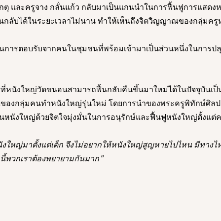
ชังเกตุ และครูจาง กลั่นแก้ว กลับมาเป็นแกนนำในการฟื้นฟูการแสดง
กลับได้ในระยะเวลาไม่นาน ทำให้เห็นถึงจิตวิญญาณของกลุ่มครูหนั
การตอบรับจากคนในชุมชนที่พร้อมเข้ามาเป็นส่วนหนึ่งในการปลุก
งที่หนังใหญ่วัดขนอนสามารถฟื้นกลับคืนขึ้นมาใหม่ได้ในปัจจุบัน
งกลุ่มคนทำหนังใหญ่รุ่นใหม่ โดยการนำของพระครูพิทักษ์ศิลป
นหนังใหญ่ด้วยจิตใจมุ่งมั่นในการอนุรักษ์และฟื้นฟูหนังใหญ่ตั้งแต่ค
ังใหญ่มาตั้งแต่เด็ก จึงไม่อยากให้หนังใหญ่สูญหายไปไหน มีทางไห
ันนี้พวกเราต้องพยายามกันมาก 
” 