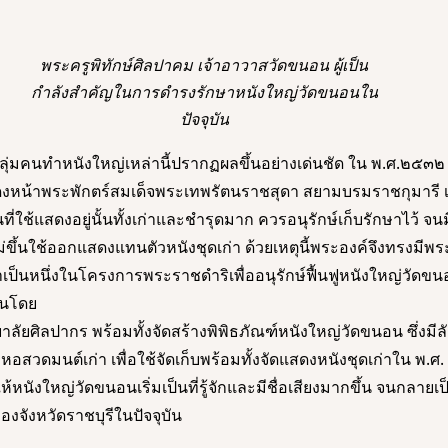
พระครูพิทักษ์ศิลปาคม เจ้าอาวาสวัดขนอน ผู้เป็น
กำลังสำคัญในการดำรงรักษาหนังใหญ่วัดขนอนใน
ปัจจุบัน
่มคนทำหนังใหญ่เหล่านี้ปรากฏผลขึ้นอย่างเด่นชัด ใน พ.ศ.๒๕๓๒
หน้าพระพักตร์สมเด็จพระเทพรัตนราชสุดา สยามบรมราชกุมารี 
ที่ใช้แสดงอยู่นั้นทั้งเก่าและชำรุดมาก ควรอนุรักษ์เก็บรักษาไว้ จ
่ขึ้นใช้ออกแสดงแทนตัวหนังชุดเก่า ด้วยเหตุนี้พระองค์จึงทรงมี
เป็นหนึ่งในโครงการพระราชดำริเพื่ออนุรักษ์ฟื้นฟูหนังใหญ่วัดขนอ
้นโดย
ัยศิลปากร พร้อมทั้งจัดสร้างพิพิธภัณฑ์หนังใหญ่วัดขนอน ซึ่งมี
หอสวดมนต์เก่า เพื่อใช้จัดเก็บพร้อมทั้งจัดแสดงหนังชุดเก่าใน พ.ศ
หนังใหญ่วัดขนอนเริ่มเป็นที่รู้จักและมีชื่อเสียงมากขึ้น จนกลายเป
จังหวัดราชบุรีในปัจจุบัน 