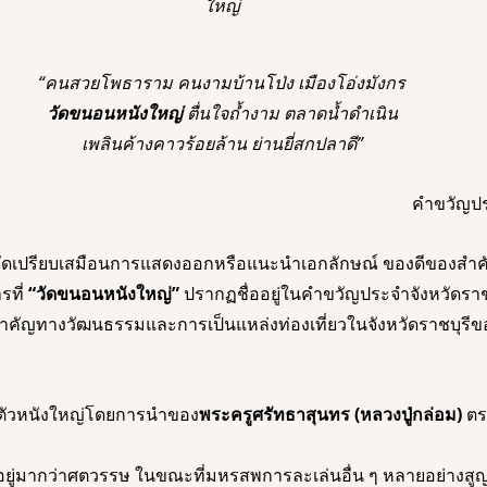
ใหญ่
“คนสวยโพธาราม คนงามบ้านโป่ง เมืองโอ่งมังกร
วัดขนอนหนังใหญ่
 ตื่นใจถ้ำงาม ตลาดน้ำดำเนิน
เพลินค้างคาวร้อยล้าน ย่านยี่สกปลาดี”
คำขวัญปร
ัดเปรียบเสมือนการแสดงออกหรือแนะนำเอกลักษณ์ ของดีของสำค
รที่ 
“วัดขนอนหนังใหญ่” 
ปรากฏชื่ออยู่ในคำขวัญประจำจังหวัดราชบุ
ำคัญทางวัฒนธรรมและการเป็นแหล่งท่องเที่ยวในจังหวัดราชบุรีข
ทำตัวหนังใหญ่โดยการนำของ
พระครูศรัทธาสุนทร (หลวงปู่กล่อม)
 ตร
ยู่มากว่าศตวรรษ ในขณะที่มหรสพการละเล่นอื่น ๆ หลายอย่าง