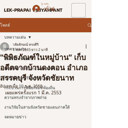
รถเข็น
เข้าสู่ระบบ
LEK-PRAPAI VIRIYAHPANT
โพสต์
บทความเด่น
วลัยลักษณ์ ทรงศิริ
บทความเด่น
5 พ.ค. 2565
ยาว 2 นาที
"พิพิธภัณฑ์ในหมู่บ้าน” เก็บ
บันทึกจากท้องถิ่น
อดีตจากบ้านดงคอน อำเภอ
ประวัติศาสตร์และโบราณคดี
สรรคบุรี จังหวัดชัยนาท
ประวัติศาสตร์ย่านพระนคร
อัปเดตเมื่อ
10 ธ.ค. 2568
กระบวนการพิพิธภัณฑ์ท้องถิ่น
เผยแพร่ครั้งแรก 1 มี.ค. 2553
ความทรงจำจากภาพถ่าย
งานวิจัยในสามจังหวัดชายแดนภาคใต้
จดหมายข่าว