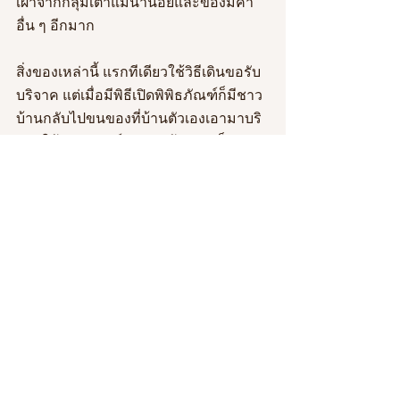
เผาจากกลุ่มเตาแม่น้ำน้อยและของมีค่า
อื่น ๆ อีกมาก
สิ่งของเหล่านี้ แรกทีเดียวใช้วิธีเดินขอรับ
บริจาค แต่เมื่อมีพิธีเปิดพิพิธภัณฑ์ก็มีชาว
บ้านกลับไปขนของที่บ้านตัวเองเอามาบริ
จาคให้พิพิธภัณฑ์ของหมู่บ้านกันเป็นการ
ใหญ่ จนไม่มีที่จะเก็บกันทีเดียว
ของที่มีค่าจะนำออกตั้งแสดงเมื่อเวลามี
งานเท่านั้น เพราะอาคารเป็นห้องเปิด เข้า
ชมได้ทุกเวลา เป็นการทดลองการจัด
แสดงในรูปแบบที่ผู้เข้าชมสามารถหยิบจับ
และทดลองใช้สิ่งของเหล่านี้ได้ และเป็นที่
น่ายินดีว่า สิ่งของในพิพิธภัณฑ์และห้อง
สมุดบ้านดงคอน ยังอยู่ครบบริบูรณ์ไม่ได้
หายไปไหน