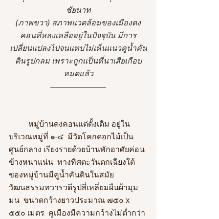
ชัยนาท
(ภาพขวา) สภาพแวดล้อมของเมืองดง
คอนที่หลงเหลืออยู่ในปัจจุบัน มีการ
เปลี่ยนแปลงไปจนแทบไม่เห็นแนวคูน้ำคัน
ดินรูปกลม เพราะถูกเเป็นที่นาเสียเกือบ
หมดแล้ว
	หมู่บ้านดงคอนแต่ดั้งเดิม อยู่ใน
บริเวณหมู่ที่ ๑-๔  มีวัดโคกดอกไม้เป็น
ศูนย์กลาง เรียงรายด้วยบ้านพักอาศัยค่อน
ข้างหนาแน่น  ทางทิศตะวันตกเฉียงใต้
ของหมู่บ้านมีคูน้ำคันดินในสมัย
วัฒนธรรมทวารวดีรูปสี่เหลี่ยมผืนผ้ามุม
มน  ขนาดกว้างยาวประมาณ ๗๕๐ x 
๕๕๐ เมตร  คูเมืองมีความกว้างไม่ต่ำกว่า 