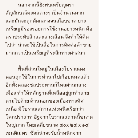
	นอกจากนี้ยังพบเหรียญตรา
สัญลักษณ์มงคลต่างๆ เป็นจำนวนมาก 
และมักจะถูกตัดกลางจนเกือบขาด บาง
เหรียญมีร่องรอยการใช้งานอย่างหนัก คือ
ตราประทับลึกและลางเลือน จึงทำให้คิด
ไปว่า น่าจะใช้เป็นสื่อในการติดต่อค้าขาย
มากกว่าเป็นเหรียญที่ระลึกทางศาสนา
	พื้นที่ส่วนใหญ่ในเมืองโบราณดง
คอนถูกใช้ในการทำนาไปเกือบหมดแล้ว 
อีกทั้งคลองชลประทานก็ไหลผ่านกลาง
เมือง ทำให้หลักฐานที่เหลืออยู่ถูกทำลาย
ตามไปด้วย ด้านนอกของเมืองทางทิศ
เหนือ มีโบราณสถานแห่งหนึ่งเรียกว่า 
โคกปราสาท อิฐจากโบราณสถานนี้ขนาด
ใหญ่มาก โดยเฉลี่ยขนาด ๕๐x ๒๕ x ๑๕ 
เซนติเมตร  ซึ่งก็น่าจะรับน้ำหนักจาก