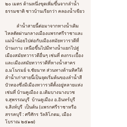
๒๐ เมตร ด้านหนึ่งขุดเพิ่มขึ้นจากลำน้ำ
ธรรมชาติ ชาวบ้านเรียกว่า คลองน้ำเขียว
	ลำน้ำสายนี้ต่อมาจากทางน้ำเดิม
ไหลตัดผ่านกลางเมืองแพรกศรีราชาและ
แม่น้ำน้อยไปต่อกับเมืองสมัยทวารวดีที่
บ้านเกาะ เหนือขึ้นไปมีทางน้ำแยกไปสู่
เมืองสมัยทวารวดีอื่นๆ เช่นที่ ดงกระเบื้อง
และเมืองสมัยทวารวดีที่หางน้ำสาคร 
อ.มโนรมย์ จ.ชัยนาท ส่วนทางด้านทิศใต้ 
ลำน้ำเก่าสายนี้เป็นจุดเริ่มต้นของลำน้ำสี
บัวทองซึ่งมีเมืองทวารวดีตั้งอยู่หลายแห่ง 
เช่นที่ บ้านคูเมือง อ.เดิมบางนางบวช 
จ.สุพรรณบุรี  บ้านคูเมือง อ.อินทร์บุรี 
จ.สิงห์บุรี  เป็นต้น (แพรกศรีราชาหรือ
สรรคบุรี : ศรีศักร วัลลิโภดม, เมือง
โบราณ ๒๕๑๗)