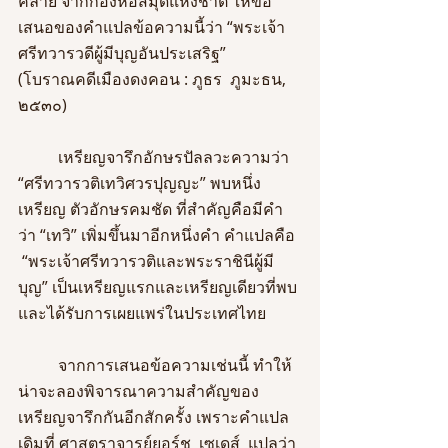
คล้าย จากกองหอสมุดแห่งชาติ ให้ข้อ
เสนอของคำแปลข้อความนี้ว่า “พระเจ้า
ศรีทวารวดีผู้มีบุญอันประเสริฐ” 
(โบราณคดีเมืองดงคอน : ภูธร  ภูมะธน, 
๒๕๓๐)
	เหรียญจารึกอักษรปัลลวะความว่า 
“ศรีทวารวติเทวิศวรปุญญะ” พบหนึ่ง
เหรียญ ตัวอักษรคมชัด ที่สำคัญคือมีคำ
ว่า “เทวิ” เพิ่มขึ้นมาอีกหนึ่งคำ คำแปลคือ 
 “พระเจ้าศรีทวารวติและพระราชินีผู้มี
บุญ” เป็นเหรียญแรกและเหรียญเดียวที่พบ
และได้รับการเผยแพร่ในประเทศไทย
	จากการเสนอข้อความเช่นนี้ ทำให้
น่าจะลองพิจารณาความสำคัญของ
เหรียญจารึกกันอีกสักครั้ง เพราะคำแปล
เดิมที่ ศาสตราจารย์ยอร์ช  เซเดส์  แปลว่า 