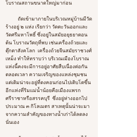
โบราณสถานขนาดใหญ่มาก่อน
	ถัดเข้ามาภายในบริเวณหมู่บ้านมีวัด
ร้างอยู่ ๒ แห่ง เรียกว่า วัดตะวันออกและ
วัดศรีมหาโพธิ์ ซึ่งอยู่ในสมัยอยุธยาตอน
ต้น โบราณวัตถุที่พบ เช่นเครื่องถ้วยและ
ตุ๊กตาสังคโลก  เครื่องถ้วยจีนสมัยราชวงศ์
เหม็ง ทำให้ทราบว่า บริเวณเมืองโบราณ
แห่งนี้คงจะมีการอยู่อาศัยสืบเนื่องต่อกัน
ตลอดเวลา ความเจริญของแหล่งชุมชน
แต่เดิมน่าจะอยู่ที่ดงคอนก่อนไปเติบโตขึ้น
อีกแห่งที่ริมแม่น้ำน้อยคือเมืองแพรก
ศรีราชาหรือสรรคบุรี  ซึ่งอยู่ห่างออกไป
ประมาณ ๓ กิโลเมตร สาเหตุนั้นน่าจะมา
จากความสำคัญของทางน้ำเก่าได้ลดลง
นั่นเอง