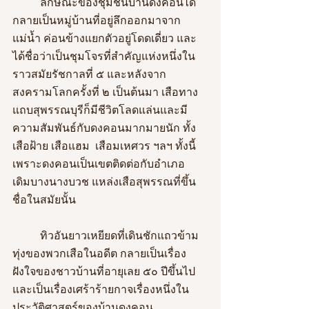
	ลักษณะของชุมชนบ้านดงคอนได้
กลายเป็นหมู่บ้านที่อยู่ลึกออกมาจาก
แม่น้ำ ค่อนข้างแยกตัวอยู่โดดเดี่ยว และ
ได้ชื่อว่าเป็นชุมโจรที่สำคัญแห่งหนึ่งใน
ราวสมัยรัชกาลที่ ๕ และหลังจาก
สงครามโลกครั้งที่ ๒ เป็นต้นมา เสือทาง
แถบสุพรรณบุรีก็มีชีวิตโลดแล่นและมี
ความสัมพันธ์กับดงคอนมากมายนัก ทั้ง
เสือฝ้าย เสือแฮม  เสือมเหศวร ฯลฯ ทั้งนี้
เพราะดงคอนเป็นเขตติดต่อกับอำเภอ
เดิมบางนางบวช แหล่งเสือสุพรรณที่ขึ้น
ชื่อในสมัยนั้น
	ทิวอันยาวเหยียดที่เดินชักแถวข้าม
ทุ่งของพวกเสือในอดีต กลายเป็นเรื่อง
ฝังใจของชาวบ้านที่อายุเลย ๕๐ ปีขึ้นไป 
และเป็นเรื่องเศร้าร้ายกาจเรื่องหนึ่งใน
ประวัติศาสตร์ของบ้านดงคอน