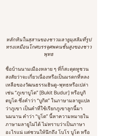
หลักหินในสุสานของชาวมลายูมุสลิมที่รูป
ทรงเหมือนโกศบรรจุศพคนชั้นสูงของชาว
พุทธ
ชื่อบ้านนามเมืองหลาย ๆ ที่ก็สะดุดหูชวน
สงสัยว่าจะเกี่ยวเนื่องหรือเป็นมรดกที่หลง
เหลือของวัฒนธรรมฮินดู–พุทธหรือเปล่า 
เช่น “ภูเขาบูโด” [Bukit Budur] หรือบูกิ
ตบูโด ซึ่งคำว่า “บูกิต” ในภาษามลายูแปล
ว่าภูเขา เป็นคำที่ใช้เรียกภูเขาลูกนี้มา
นมนาน คำว่า “บูโด” นี้หาความหมายใน
ภาษามลายูไม่ได้ ไม่ทราบว่าเป็นภาษา
อะไรแน่ แต่ชวนให้นึกถึง โบโร บูโด หรือ 