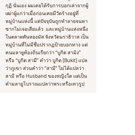
กุฏิ นั่นเอง ผมเคยได้รับการบอกเล่าจากผู้
เฒ่าผู้แก่ว่าเมื่อก่อนเคยมีวัดร้างอยู่ที่
หมู่บ้านแห่งนี้ แต่ปัจจุบันถูกทำลายจนหา
ซากไม่เจอเสียแล้ว  และหมู่บ้านแห่งหนึ่ง
ในตลาดตันหยงมัส จังหวัดนราธิวาส เป็น
หมู่บ้านที่ไม่มีชื่อปรากฏป้ายบอกทาง แต่
คนมลายูท้องถิ่นเรียกว่า “บูกิต สามิง” 
หรือ “บูกิต สามี” คำว่า บูกิต [Bukit] แปล
ว่าภูเขา ส่วนคำว่า “สามี” ไม่ได้แปลว่า 
สามี หรือ Husband ของหญิงใด แต่เป็น
คำมลายูโบราณแปลว่าพระหรือเทวรูป 
พื้นที่แห่งนี้มีเสียงซุบซิบและเล่าลือว่ามี
วัตถุโบราณที่ถูกฝังอยู่ใต้เนินดินขนาด
ใหญ่ แต่ถูกเจ้าหน้าที่ลักลอบขุดและ
บรรทุกใส่รถขนไปกรุงเทพฯ แล้ว บ้างก็
เล่าลือว่าที่ลักลอบขุดไปคือทองคำ ซึ่งคง