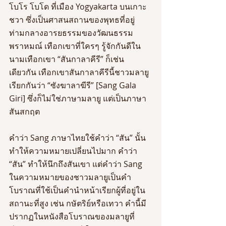
โบโร โบโด ที่เมือง Yogyakarta บนเกาะ
ชวา ซึ่งเป็นศาสนสถานของพุทธที่อยู่
ท่ามกลางอารยธรรมของวัฒนธรรม
พราหมณ์ เทือกเขาที่ใครๆ รู้จักกันดีใน
นามเทือกเขา “สันกาลาคีรี” ก็เช่น
เดียวกัน เทือกเขาสันกาลาคีรีนี้ชาวมลายู
เรียกกันว่า “ซังฆาลาฆีรี” [Sang Gala 
Giri] ซึ่งก็ไม่ใช่ภาษามลายู แต่เป็นภาษา
สันสกฤต 
คำว่า Sang ภาษาไทยใช้คำว่า “สัน” นั้น
ทำให้ความหมายเปลี่ยนไปมาก คำว่า 
“สัน” ทำให้นึกถึงสันเขา แต่คำว่า Sang 
ในความหมายของชาวมลายูเป็นคำ
โบราณที่ใช้เป็นคำนำหน้าเรียกผู้ที่อยู่ใน
สถานะที่สูง เช่น กษัตริย์หรือเทวา คำนี้มี
ปรากฏในหนังสือโบราณของมลายูที่