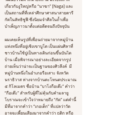
เกี่ยวกับงูใหญ่หรือ “นาฆา” [Naga] และ
เป็นสถานที่ที่เหล่าศึกษาศาสนาสายตารี
กัตในลัทธิซูฟี ซึ่งนิยมจำศีลในถ้ำเพื่อ
บำเพ็ญภาวนาตั้งแต่อดีตจนถึงปัจจุบัน
ผมเคยเห็นรูปที่เพื่อนถ่ายมาจากหมู่บ้าน
แห่งหนึ่งที่อยู่เชิงเขาบูโด เป็นแผ่นศิลาที่
ชาวบ้านใช้ปูเป็นทางเดินก่อนขึ้นบันได
บ้าน เมื่อพิจารณาอย่างละเอียดจากรูป
ถ่ายเห็นว่าน่าจะเป็นฐานของศิวลึงค์  มี
หมู่บ้านหนึ่งในอำเภอรือเสาะ จังหวัด
นราธิวาส ห่างจากบ้านตะโหนดประมาณ 
๕ กิโลเมตร ชื่อบ้าน “บาโงกือเต๊ะ” คำว่า 
“กือเต๊ะ” สำหรับผู้ที่ไม่คุ้นกับคำมลายู
โบราณจะเข้าใจว่าหมายถึง “กัด” แต่คำนี้
มีที่มาจากคำว่า “เกอเต็ก” ที่แปลว่าวัด 
อาจจะเพี้ยนเสียงมาจากคำว่า กูติก หรือ 