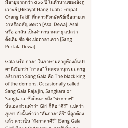
มีอายุมากกว่า ๕๐๐ ปี ในตำนานของฮังตู
เวาะฮ์ [Hikayat Hang Tuah : Empat 
Orang Fakil] ที่กล่าวถึงกษัตริย์เชื้อสายเท
วาหรืออสัญเดหวา [Asal Dewa]  Asal 
หรือ อาสัน เป็นคำภาษามลายู แปลว่า 
ดั้งเดิม ชื่อ ซังเปอตาลาเดวา [Sang 
Pertala Dewa]
Gala หรือ กาลา ในภาษามลายูท้องถิ่นปา
ตานีเรียกว่า “กาลอ” ในพจนานุกรมมลายู
อธิบายว่า Sang Gala คือ The black king 
of the demons. Occasionally called 
Sang Gala Raja Jin, Sangkara or 
Sangkara. ซึ่งก็หมายถึง “พระกาฬ” 
นั่นเอง ส่วนคำว่า Giri ก็คือ “คีรี”  แปลว่า 
ภูเขา ดังนั้นคำว่า “สันกาลาคีรี” ที่ถูกต้อง
แล้ว ควรเป็น “สังกาลาคีรี” [Sang Gala 