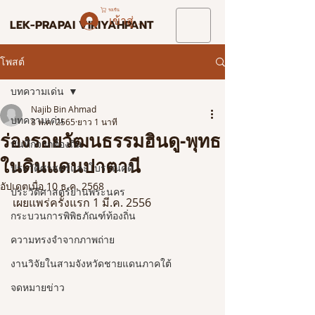
รถเข็น
เข้าสู่ระบบ
LEK-PRAPAI VIRIYAHPANT
โพสต์
บทความเด่น
Najib Bin Ahmad
บทความเด่น
8 พ.ค. 2565
ยาว 1 นาที
ร่องรอยวัฒนธรรมฮินดู-พุทธ
บันทึกจากท้องถิ่น
ในดินแดนปาตานี
ประวัติศาสตร์และโบราณคดี
อัปเดตเมื่อ
10 ธ.ค. 2568
ประวัติศาสตร์ย่านพระนคร
เผยแพร่ครั้งแรก 1 มี.ค. 2556
กระบวนการพิพิธภัณฑ์ท้องถิ่น
ความทรงจำจากภาพถ่าย
งานวิจัยในสามจังหวัดชายแดนภาคใต้
จดหมายข่าว