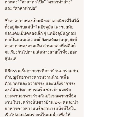
ท่าพลง” “ศาลาท่าโป๊ะ” “ศาลาท่าล่าง” 
และ “ศาลาท่าปอ” 
ซึ่งศาลาท่าพลงเป็นเพียงศาลาเดียวที่ไม่ได้
ตั้งอยู่ติดกับแม่น้ำในปัจจุบัน เพราะสมัย
ก่อนเคยเป็นคลองเล็ก ๆ แต่ปัจจุบันถูกถม
ทำเป็นถนนแล้ว แต่ก็ยังคงจัดงานบุญส่งที่
ศาลาท่าพลงตามเดิม ส่วนศาลาที่เหลือก็
จะเรียงกันไปตามเส้นทางสายน้ำที่จะออก
สู่ทะเล 
พิธีกรรมเริ่มจากการที่ชาวบ้านมาร่วมกัน
ทำบุญจัดอาหารคาวหวานนำมาเพื่อ
ตักบาตรและถวายพระ และหลังจากพระ
สงฆ์ฉันภัตตาหารเสร็จ ชาวบ้านจะรับ
ประทานอาหารร่วมกันบริเวณศาลาที่จัด
งาน ในระหว่างนั้นชาวบ้าน ๒-๓ คนจะนำ
อาหารคาวหวานหรืออาหารแห้งที่ใส่ใน
เรือไปลอยส่งเคราะห์ในแม่น้ำ เพื่อให้