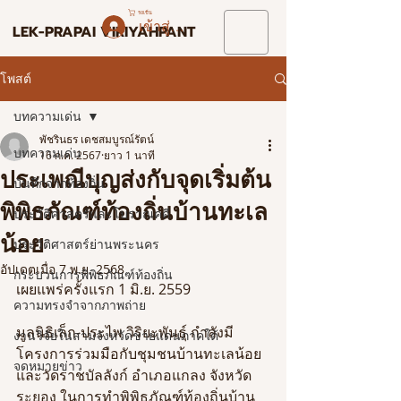
รถเข็น
เข้าสู่ระบบ
LEK-PRAPAI VIRIYAHPANT
โพสต์
บทความเด่น
พัชรินธร เดชสมบูรณ์รัตน์
บทความเด่น
16 ก.ค. 2567
ยาว 1 นาที
ประเพณีบุญส่งกับจุดเริ่มต้น
บันทึกจากท้องถิ่น
พิพิธภัณฑ์ท้องถิ่นบ้านทะเล
ประวัติศาสตร์และโบราณคดี
น้อย
ประวัติศาสตร์ย่านพระนคร
อัปเดตเมื่อ
7 พ.ย. 2568
กระบวนการพิพิธภัณฑ์ท้องถิ่น
เผยแพร่ครั้งแรก 1 มิ.ย. 2559
ความทรงจำจากภาพถ่าย
มูลนิธิเล็ก-ประไพ วิริยะพันธุ์ กำลังมี
งานวิจัยในสามจังหวัดชายแดนภาคใต้
โครงการร่วมมือกับชุมชนบ้านทะเลน้อย
จดหมายข่าว
และวัดราชบัลลังก์ อำเภอแกลง จังหวัด
ระยอง ในการทำพิพิธภัณฑ์ท้องถิ่นบ้าน