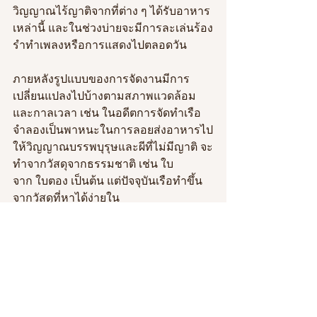
วิญญาณไร้ญาติจากที่ต่าง ๆ ได้รับอาหาร
เหล่านี้ และในช่วงบ่ายจะมีการละเล่นร้อง
รำทำเพลงหรือการแสดงไปตลอดวัน
ภายหลังรูปแบบของการจัดงานมีการ
เปลี่ยนแปลงไปบ้างตามสภาพแวดล้อม
และกาลเวลา เช่น ในอดีตการจัดทำเรือ
จำลองเป็นพาหนะในการลอยส่งอาหารไป
ให้วิญญาณบรรพบุรุษและผีที่ไม่มีญาติ จะ
ทำจากวัสดุจากธรรมชาติ เช่น ใบ
จาก ใบตอง เป็นต้น แต่ปัจจุบันเรือทำขึ้น
จากวัสดุที่หาได้ง่ายใน
ชุมชน เช่น ลัง กล่องโฟม และการมางาน
บุญที่เหมือนเป็นการกลับมาพบปะกันของ
ญาติพี่น้องในชุมชน คนที่ย้ายออกไปอยู่ที่
อื่นจะกลับมาเพื่อร่วมงานบุญกับ
ครอบครัว พูดคุยเล่าเรื่องราวและรับ
ประทานอาหารร่วมกัน โดยชาวบ้านมี
ความเชื่อดั้งเดิมที่ว่าการมางานบุญจะไม่