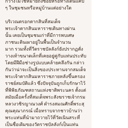
กว้างไม่ใช่หมายถึงซอยหรือทางเดินแคบ 
ๆ
ในชุมชนหรือหมู่บ้านแต่อย่างใด
บริเวณตรอกตากสินที่สมเด็จ
พระเจ้าตากสินมหาราชเดินทางผ่าน
นั้น เคยเป็นชุมชนเก่าที่มีการพบเศษ
ภาชนะดินเผาอยู่ในพื้นเป็นจำนวน
มาก รวมทั้งที่วีดราชบัลลังก์ยังปรากฏตั่ง
วางเท้าขนาดเล็กที่เคยอยู่คู่กับแท่นประทับ
โดยมีฝีมือช่างรูปแบบคล้ายคลึงกัน กล่าว
กันว่าน่าจะเป็นสิ่งของประทานจากสมเด็จ
พระเจ้าตากสินมหาราชภายหลังขึ้นครอง
ราชย์สมบัติแล้ว ซึ่งปัจจุบันถูกเก็บรักษาไว้
ที่พิพิธภัณฑสถานแห่งชาติพระนคร ตั้งแต่
สมัยเมื่อครั้งที่สมเด็จพระสังฆราชเจ้ากรม
หลวงวชิรญาณวงศ์ ดำรงสมณศักดิ์พระสุ
คุณคุณาภรณ์ เมื่อทราบจากชาวบ้านว่า
พระแท่นที่นำมาถวายไว้ที่วัดเนินสระที่
เป็นชื่อเดิมของวัดราชบัลลังก์เป็นแท่น