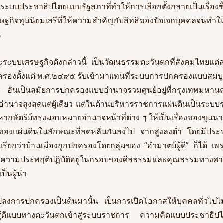
บประชาธิปไตยแบบรัฐสภาที่ทำให้การเลือกตั้งกลายเป็นเรื่องซื้อเ
ษฐกิจทุนนิยมเสรีที่ให้ความสำคัญกับสิทธิของปัจเจกบุคคลจนทำให้มน
 
ะบบเศรษฐกิจดังกล่าวนี้ เป็นวัฒนธรรมตะวันตกที่สังคมไทยแต่
ครองตั้งแต่ พ.ศ.๒๔๙๕ รับเข้ามาแทนที่ระบบการปกครองแบบสมบู
 ๕ อันเป็นสมัยการปกครองแบบอำนาจรวมศูนย์อยู่ที่กรุงเทพมหา
อำนาจสูงสุดแต่ผู้เดียว แต่ในด้านบริหารราชการแผ่นดินเป็นระบบ
กษัตริย์ทรงมอบหมายอำนาจหน้าที่ต่าง ๆ ให้เป็นเรื่องของขุนนา
งแผ่นดินในลักษณะที่ลดหลั่นกันลงไป จากสูงลงต่ำ โดยมีประชา
รียกว่าบ้านเมืองถูกปกครองโดยกลุ่มของ “อำมาตย์ผู้ดี” ก็ได้ เพราะ
วิตและความประพฤติปฏิบัติอยู่ในกรอบของศีลธรรมและคุณธรรมทาง
ป็นผู้นำ 
ปลงการปกครองเป็นต้นมานั้น เป็นการเปิดโอกาสให้บุคคลทั่วไปไม่
วามรู้ดีแบบทางตะวันตกเข้าสู่ระบบราชการ ความคิดแบบประชาธิ