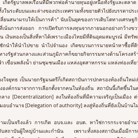
คัญ เกิดรัฐบาลพลเรือนที่มีพวกพ่อค้านายทุนอยู่เหนือทั้งรัฐและต
ทั้งในระดับบนและล่างของประเทศรวมทั้งขยายตัวไปยังบรรดาประเท
ปลี่ยนสนามรบให้เป็นการค้า
” 
นับเป็นยุคของการเติบโตทางเศรษฐก
่เน้นการส่งออก การเปิดรับการลงทุนจากภายนอกอย่างกว้างขว
นที่ดิน เงินทองเป็นสิ่งที่หาได้เพราะเมืองไทยมีที่ดินอุดมสมบูรณ์ มี
การณ์ชักนำให้นำไปขาย นำไปจำนอง เกิดขบวนการนายหน้าหาซื้อที
ทางรัฐส่วนกลางและส่วนภูมิภาคก็ขยายกิจกรรมทางด้านโครงสร
ใจยุทธ เป็นนายกรัฐมนตรีก็เกิดสถาบันการปกครองท้องถิ่นใหม่เพิ่
องค์กรมาจากการเลือกตั้งจากคนในท้องถิ่น สถาบันนี้เกิดขึ้นใน
ง [Decentralization] ลงในท้องถิ่นที่มีความเจริญเป็นเมือง ต่า
อบอำนาจ [Delegation of authority] ลงสู่ท้องถิ่นที่ยังเป็นบ้านไม่
ามเป็นจริงแล้ว การเกิด อบจ.และ อบต. หาใช่การกระจายอำนา
ับสถาบันผู้ใหญ่บ้านและกำนัน เพราะทั้งสองสถาบันเมื่อมีการเล