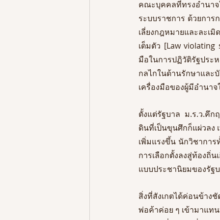
คณะบุคคลที่ทรงอำนาจใน
ระบบราชการ ด้วยการกระ
เลี่ยงกฎหมายและละเมิด
เต็มตัว [Law violating
มือในการปฏิวัติรัฐป
กลไกในด้านรักษาและบั
เครื่องมือของผู้มีอำนา
ตั้งแต่รัฐบาล ม.ร.ว.
ดินที่เป็นขุนศึกก็แผ่ว
เพิ่มแรงขึ้น นักวิชากา
การเลือกตั้งลงสู่ท้องถิ
แบบประชานิยมของรัฐบา
สิ่งที่สังเกตได้ค่อนข
พ่อค้าค่อย ๆ เข้ามาแทน