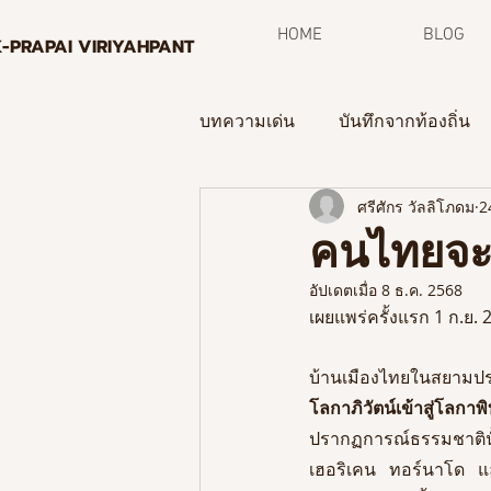
HOME
BLOG
K-PRAPAI VIRIYAHPANT
บทความเด่น
บันทึกจากท้องถิ่น
ศรีศักร วัลลิโภดม
2
กระบวนการพิพิธภัณฑ์ท้องถิ่น
คนไทยจะเ
อัปเดตเมื่อ
8 ธ.ค. 2568
จดหมายข่าว
เผยแพร่ครั้งแรก 1 ก.ย. 
บ้านเมืองไทยในสยามประ
โลกาภิวัตน์เข้าสู่โลกาพิบ
ปรากฏการณ์ธรรมชาตินั้น
เฮอริเคน ทอร์นาโด และไ