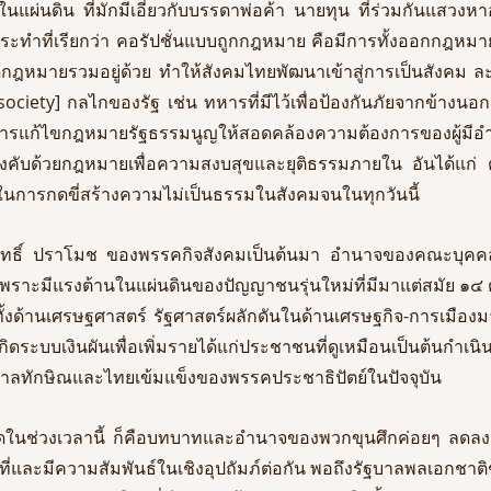
แผ่นดิน ที่มักมีเอี่ยวกับบรรดาพ่อค้า นายทุน ที่ร่วมกันแสวง
ทำที่เรียกว่า คอรัปชั่นแบบถูกกฎหมาย คือมีการทั้งออกกฎหมา
กฎหมายรวมอยู่ด้วย ทำให้สังคมไทยพัฒนาเข้าสู่การเป็นสังคม 
 society] กลไกของรัฐ เช่น ทหารที่มีไว้เพื่อป้องกันภัยจากข้างนอ
ระหารแก้ไขกฎหมายรัฐธรรมนูญให้สอดคล้องความต้องการของผู้
งคับด้วยกฎหมายเพื่อความสงบสุขและยุติธรรมภายใน อันได้แก่ 
จในการกดขี่สร้างความไม่เป็นธรรมในสังคมจนในทุกวันนี้
คึกฤทธิ์ ปราโมช ของพรรคกิจสังคมเป็นต้นมา อำนาจของคณะบุคคล
ลง เพราะมีแรงต้านในแผ่นดินของปัญญาชนรุ่นใหม่ที่มีมาแต่สมัย ๑
รทั้งด้านเศรษฐศาสตร์ รัฐศาสตร์ผลักดันในด้านเศรษฐกิจ-การเมืองม
่นเกิดระบบเงินผันเพื่อเพิ่มรายได้แก่ประชาชนที่ดูเหมือนเป็นต้นกำเ
ลทักษิณและไทยเข้มแข็งของพรรคประชาธิปัตย์ในปัจจุบัน 
้างชัดในช่วงเวลานี้ ก็คือบทบาทและอำนาจของพวกขุนศึกค่อยๆ ลดล
ที่และมีความสัมพันธ์ในเชิงอุปถัมภ์ต่อกัน พอถึงรัฐบาลพลเอกชาต