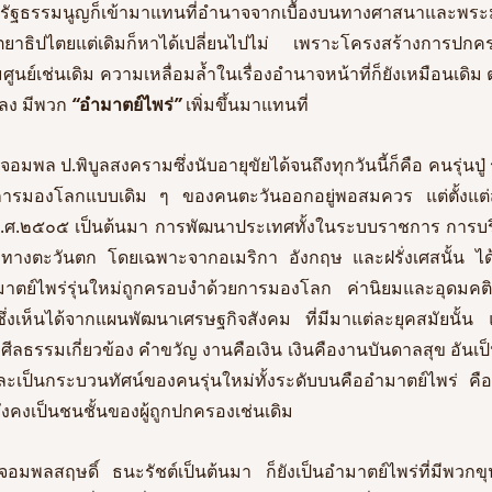
ัฐธรรมนูญก็เข้ามาแทนที่อำนาจจากเบื้องบนทางศาสนาและพระมห
าธิปไตยแต่เดิมก็หาได้เปลี่ยนไปไม่ เพราะโครงสร้างการปกค
ง มีพวก 
“
อำมาตย์ไพร่
”
 เพิ่มขึ้นมาแทนที่
พล ป.พิบูลสงครามซึ่งนับอายุขัยได้จนถึงทุกวันนี้ก็คือ คนรุ่นปู่ รุ่น
ารมองโลกแบบเดิม ๆ ของคนตะวันออกอยู่พอสมควร แต่ตั้งแต่
ต่ พ.ศ.๒๕๐๕ เป็นต้นมา การพัฒนาประเทศทั้งในระบบราชการ การ
มทางตะวันตก โดยเฉพาะจากอเมริกา อังกฤษ และฝรั่งเศสนั้น ได้ทำใ
ำมาตย์ไพร่รุ่นใหม่ถูกครอบงำด้วยการมองโลก ค่านิยมและอุดมคติ
 ซึ่งเห็นได้จากแผนพัฒนาเศรษฐกิจสังคม ที่มีมาแต่ละยุคสมัยนั้น 
ธรรมเกี่ยวข้อง คำขวัญ งานคือเงิน
เงินคืองานบันดาลสุข อันเป
และเป็นกระบวนทัศน์ของคนรุ่นใหม่ทั้งระดับบนคืออำมาตย์ไพร่ ค
ยังคงเป็นชนชั้นของผู้ถูกปกครองเช่นเดิม 
ยจอมพลสฤษดิ์ ธนะรัชต์เป็นต้นมา ก็ยังเป็นอำมาตย์ไพร่ที่มีพวกข