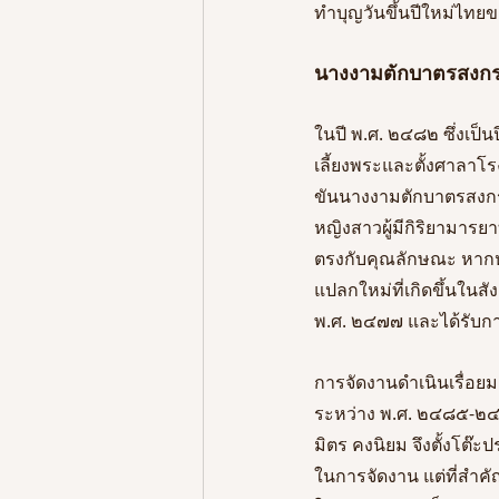
ทำบุญวันขึ้นปีใหม่ไทยขอ
นางงามตักบาตรสงกร
ในปี พ.ศ. ๒๔๘๒ ซึ่งเป็น
เลี้ยงพระและตั้งศาลาโร
ขันนางงามตักบาตรสงกรา
หญิงสาวผู้มีกิริยามาร
ตรงกับคุณลักษณะ หากหญ
แปลกใหม่ที่เกิดขึ้นในส
พ.ศ. ๒๔๗๗ และได้รับกา
การจัดงานดำเนินเรื่อยม
ระหว่าง พ.ศ. ๒๔๘๕-๒๔๘
มิตร คงนิยม จึงตั้งโต๊ะ
ในการจัดงาน แต่ที่สำคั