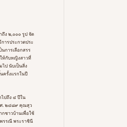
ถึง ๒,๐๐๐ รูป จัด
ี่มีการประกวดประ
เป็นการเลือกสรร
ห้กับหญิงสาวที่
ป นับเป็นสิ่ง
นครั้งแรกในปี 
กไปถึง ๔ ปีใน
.ศ. ๒๔๘๙ คุณสุว
ากชาวบ้านเพื่อใช้
พพรรณี พระราชินี