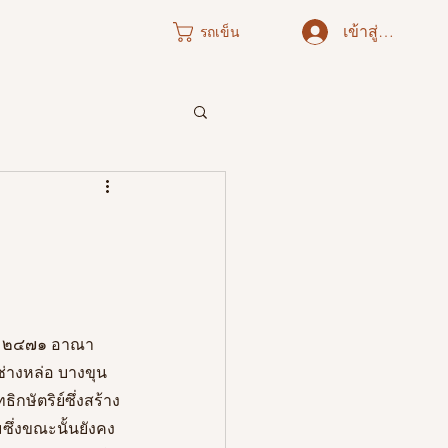
เข้าสู่ระบบ
รถเข็น
ภาคใต้
พ.ศ. ๒๔๗๑ อาณา
นช่างหล่อ บางขุน
ษัตริย์ซึ่งสร้าง
ึ่งขณะนั้นยังคง