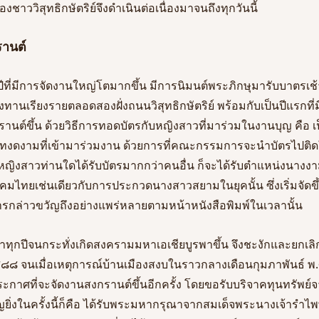
งชาววิสุทธิกษัตริย์จึงดำเนินต่อเนื่องมาจนถึงทุกวันนี้
านต์
ปีที่มีการจัดงานใหญ่โตมากขึ้น มีการนิมนต์พระภิกษุมารับบาตรเช้า
งทานเรียงรายตลอดสองฝั่งถนนวิสุทธิกษัตริย์ พร้อมกับเป็นปีแรกท
นต์ขึ้น ด้วยวิธีการทอดบัตรกับหญิงสาวที่มาร่วมในงานบุญ คือ 
ยาทงดงามที่เข้ามาร่วมงาน ด้วยการที่คณะกรรมการจะนำบัตรไปติดใ
ิงสาวท่านใดได้รับบัตรมากกว่าคนอื่น ก็จะได้รับตำแหน่งนางงามไ
ังคมไทยเช่นเดียวกับการประกวดนางสาวสยามในยุคนั้น ซึ่งเริ่มจัดขึ้
รกล่าวขวัญถึงอย่างแพร่หลายตามหน้าหนังสือพิมพ์ในเวลานั้น
าทุกปีจนกระทั่งเกิดสงครามมหาเอเชียบูรพาขึ้น จึงชะงักและยกเลิ
๘ จนเมื่อเหตุการณ์บ้านเมืองสงบในราวกลางเดือนกุมภาพันธ์ พ
ประกาศที่จะจัดงานสงกรานต์ขึ้นอีกครั้ง โดยขอรับบริจาคทุนทรัพย์จ
ญยิ่งในครั้งนี้ก็คือ ได้รับพระมหากรุณาจากสมเด็จพระนางเจ้ารำไ