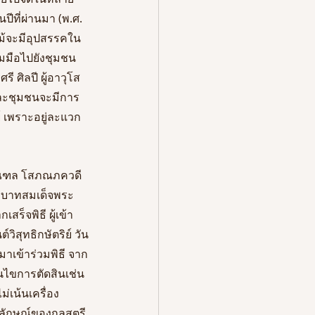
ีที่ผ่านมา (พ.ศ. 
ม้จะมีอุปสรรคใน
่วมมือไปยังชุมชน
 ศิลปี ผู้อาวุโส
ละชุมชนจะมีการ
ย์ เพราะอยู่ละแวก
มณฑล โสภณภควดี 
พระบาทสมเด็จพระ
ร็จพิธี ผู้เข้า
สุทธิกษัตริย์ วัน
มาเข้าร่วมพิธี จาก
นไขการตัดสินเช่น
เน้นเครื่อง
ลักษณ์ของกุลสตรี