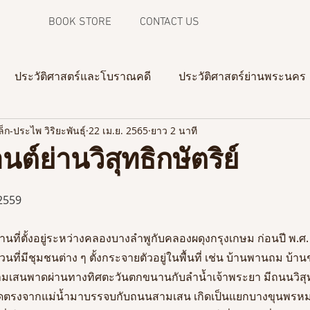
BOOK STORE
CONTACT US
ประวัติศาสตร์และโบราณคดี
ประวัติศาสตร์ย่านพระนคร
็ก-ประไพ วิริยะพันธุ์
22 เม.ย. 2565
ยาว 2 นาที
ความทรงจำจากภาพถ่าย
งานวิจัยในสามจังหวัดชายแดน
ต์ย่านวิสุทธิกษัตริย์
 2559
อมย่านที่ตั้งอยู่ระหว่างคลองบางลำพูกับคลองผดุงกรุงเกษม ก่อนปี 
สวนที่มีชุมชนต่าง ๆ ตั้งกระจายตัวอยู่ในพื้นที่ เช่น บ้านพานถม บ้า
สนพาดผ่านทางทิศตะวันตกขนานกับลำน้ำเจ้าพระยา มีถนนวิสุทธิก
 ตัดตรงจากแม่น้ำมาบรรจบกับถนนสามเสน เกิดเป็นแยกบางขุนพรหมซ