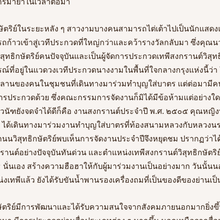
วงการมายาในเวลาต่อมา
ัตริย์ในระยะหลัง ๆ สาวงามบางคนสามารถไต่เต้าไปเป็นนักแสดงและ
้าวเข้าสู่เวทีประกวดที่ใหญ่กว่าและคว้ารางวัลกลับมา ซึ่งคุณนว
ธิกษัตริย์คนปัจจุบันและเป็นผู้จัดการประกวดเทพีสงกรานต์วิสุทธ
ณ์ที่อยู่ในแวดวงเวทีประกวดนางงามในพื้นที่ใจกลางกรุงแห่งนี้ว่า ใน
หลานของคนในชุมชนที่เดินทางมาร่วมทำบุญใส่บาตร แต่ต่อมามี
รประกวดด้วย ซึ่งคณะกรรมการจัดงานก็มิได้มีข้อห้ามแต่อย่างใ
วนัฑยังจดจำได้ดีก็คือ งานสงกรานต์ประจำปี พ.ศ. ๒๕๐๕ คุณหญิงพั
ร) ได้เดินทางมาร่วมงานทำบุญใส่บาตรที่ท้องสนามหลวงกับหลวงนรอ
ถนนวิสุทธิกษัตริย์พบเห็นการจัดงานประจำปีจึงหยุดชม ปรากฏว่าไ
านต์อย่างปัจจุบันทันด่วน และตำแหน่งเทพีสงกรานต์วิสุทธิกษัตริย์ใ
ทธ นั่นเอง สร้างความฮือฮาให้กับผู้มาร่วมงานเป็นอย่างมาก วันนั
น่งเทพีแล้ว ยังได้รับขันน้ำพานรองเครื่องถมที่เป็นของดีของย่านเป็
กษัตริย์มีการพัฒนาและได้รับความสนใจจากสังคมภายนอกมากยิ่งขึ