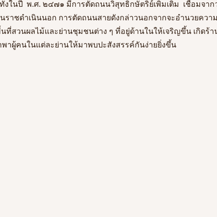
่งในปี  พ.ศ. ๒๔๗๑ มีการตัดถนนวิสุทธิกษัตริย์เพิ่มเติม  เชื่อมจ
นนราชดำเนินนอก การตัดถนนสายดังกล่าวนอกจากจะอำนวยควา
ื้นที่สวนผลไม้และย่านชุมชนต่าง ๆ ที่อยู่ด้านในให้เจริญขึ้น เกิดร
ำพาผู้คนในแต่ละย่านให้มาพบปะสังสรรค์กันง่ายยิ่งขึ้น