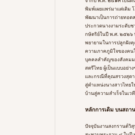
จากปี พ.ศ. ๒๕๑๓ เป็นต้
พิมพ์เผยแพร่มาแต่เดิม 
พัฒนาเป็นการถ่ายทอดส
ประกวดนางงามระดับชาติ
กษัตริย์ในปี พ.ศ. ๒๕๒
พยายามในการปลูกฝังคุณค่
ความภาคภูมิใจของคนในย่า
บุคคลสำคัญของสังคมมา
สตรีไทย ผู้เป็นแบบอย่า
และกรณีที่คุณสรวงสุดา ล
สู่ตำแหน่งนางสาวไทยใน
บ้านสู่ความสำเร็จในเวท
หลักการเดิม บนสถานท
ปัจจุบันงานสงกรานต์วิสุ
สะพานพระราม ๘ ในปี พ.