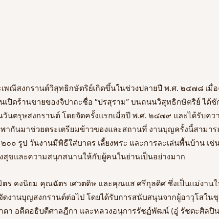
เพณีสงกรานต์วิสุทธิกษัตริย์เกิดขึ้นในช่วงปลายปี พ.ศ. ๒๔๗๘ เมื่อ
นเปิดร้านขายของจิปาถะชื่อ “ปรสุราม” บนถนนวิสุทธิกษัตริย์ ได้ชั
นวันตรุษสงกรานต์ โดยจัดครั้งแรกเมื่อปี พ.ศ. ๒๔๗๙ และได้รับคว
่างพากันมาช่วยตระเตรียมข้าวของและสถานที่ งานบุญครั้งนี้สามา
๒๐๐ รูป วันงานมีพิธีใส่บาตร เลี้ยงพระ และการละเล่นพื้นบ้าน เช่น 
ร้างสุขและความสนุกสนานให้กับผู้คนในย่านเป็นอย่างมาก
มิตร คงนิยม คุณฉัตร เศวตดิษ และคุณแส ศรีกุลดิศ ซึ่งเป็นแม่งานใ
จัดงานบุญสงกรานต์ต่อไป โดยได้รับการสนับสนุนจากผู้อาวุโสในช
ดา อดีตอธิบดีศาลฎีกา และหลวงอนุการรัชฏ์พัฒน์ (อู๋ รัชตะศิลปิ