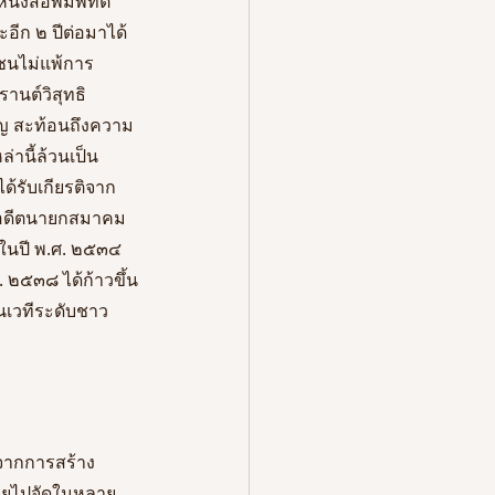
งสือพิมพ์ที่ตี
อีก ๒ ปีต่อมาได้
ชนไม่แพ้การ
านต์วิสุทธิ
ัญ สะท้อนถึงความ
่านี้ล้วนเป็น
ด้รับเกียรติจาก
 อดีตนายกสมาคม
นในปี พ.ศ. ๒๕๓๔ 
. ๒๕๓๘ ได้ก้าวขึ้น
นเวทีระดับชาว
งจากการสร้าง
้ายไปจัดในหลาย