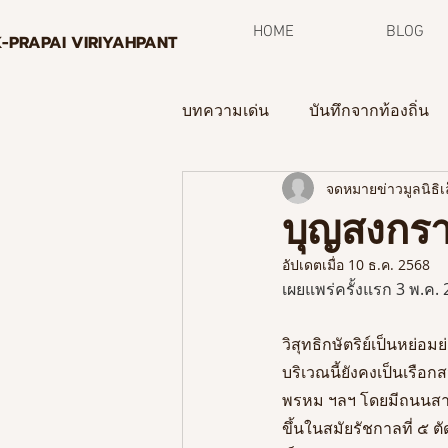
HOME
BLOG
K-PRAPAI VIRIYAHPANT
บทความเด่น
บันทึกจากท้องถิ่น
จดหมายข่าวมูลนิธิเล
กระบวนการพิพิธภัณฑ์ท้องถิ่น
บุญสงกราน
อัปเดตเมื่อ
10 ธ.ค. 2568
จดหมายข่าว
เผยแพร่ครั้งแรก 3 พ.ค.
วิสุทธิกษัตริย์เป็นหย่
บริเวณนี้ยังคงเป็นเรือก
พรหม ฯลฯ โดยมีถนนสามเ
ขึ้นในสมัยรัชกาลที่ ๕