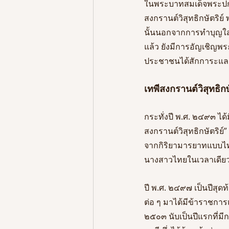
ในพระบาทสมเด็จพระปกเก
สงกรานต์วิสุทธิกษัตริ
นั้นนอกจากการทำบุญใส
แล้ว ยังมีการอัญเชิญพ
ประชาชนได้สักการะและ
เทพีสงกรานต์วิสุทธิกษ
กระทั่งปี พ.ศ. ๒๔๙๓ ไ
สงกรานต์วิสุทธิกษัตริย
จากกิริยามารยาทแบบไทย
นางสาวไทยในเวลาเดียวก
ปี พ.ศ. ๒๔๙๗ เป็นปีสุดท
ต่อ ๆ มาได้มีข้าราชการแ
๒๕๐๓ นับเป็นปีแรกที่มีก