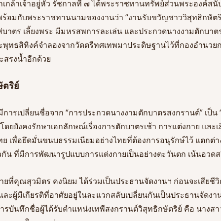
ล้าเจ้าอยู่หัว รัชกาลที่ ๗ ได้พระราชทานทรัพย์ส่วนพระองค์สน
ย์ พร้อมกับพระราชทานนามของงานว่า “งานรับขวัญชาววิสุทธิกษัตริ
่บาตร เลี้ยงพระ มีมหรสพการละเล่น และประกวดนางงามตักบาตร
ระพุทธสิหิงค์จำลองจากวัดตรีทศเทพมาประดิษฐานไว้ที่กองอำนวยกา
สรงน้ำอีกด้วย
ัตริย์
ด้มีการเปลี่ยนชื่อจาก “การประกวดนางงามตักบาตรสงกรานต์” เป็น
์” โดยยังคงรักษาเอกลักษณ์เรื่องการตักบาตรเช้า การแต่งกาย แล
 เพื่อยึดมั่นขนบธรรมเนียมอย่างไทยที่ต้องการอนุรักษ์ไว้ แตก
ัน ที่มีการพัฒนารูปแบบการแต่งกายเป็นอย่างตะวันตก เน้นอวดสร
้ายที่คุณสุวมิตร คงนิยม ได้ร่วมเป็นประธานจัดงานฯ ก่อนจะเสียชีว
ละผู้มีเกียรติที่อาศัยอยู่ในละแวกสลับเปลี่ยนกันเป็นประธานจัดงาน 
ารบันทึกชื่อผู้ได้รับตำแหน่งเทพีสงกรานต์วิสุทธิกษัตริย์ คือ นา