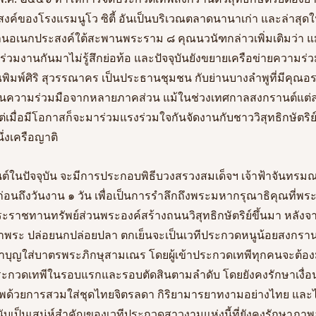
สงค์ของโรงแรมนูโว ซิตี้ อันเป็นบริเวณตลาดนานาเก่า และล่าสุดในป
ลานอเนกประสงค์ใต้สะพานพระราม ๘ คุณนวนัฑกล่าวเพิ่มเติมว่า แ
เคยร่วมงานกันมาไม่รู้สึกย่อท้อ และปัจจุบันยังขยายเครือข่ายความร
ิมพ์ศิริ สุวรรณาคร เป็นประธานชุมชน กับย่านบางลำพูที่มีคุณอรศรี
นความร่วมมือจากหลายภาคส่วน แม้ในช่วงเทศกาลสงกรานต์แต่
แต่เมื่อมีโอกาสก็จะมาร่วมแรงร่วมใจกันจัดงานกับชาววิสุทธิกษัตริ
ึ่งเครือญาติ
์ในปัจจุบัน จะมีการประกอบพิธีบวงสรวงสมเด็จฯ เจ้าฟ้าจันทร
 ก่อนถึงวันงาน ๑ วัน เพื่อเป็นการรำลึกถึงพระมหากรุณาธิคุณที่
พระราชทานทรัพย์ส่วนพระองค์สร้างถนนวิสุทธิกษัตริย์ขึ้นมา หลังจากเส
พระ ปล่อยนกปล่อยปลา ตกเย็นจะเป็นเวทีประกวดหนูน้อยสงกรานต์วิ
พิธีทำบุญใส่บาตรพระภิกษุสามเณร โดยผู้เข้าประกวดเทพีทุกคนจะต้อง
ประกวดเทพีในรอบแรกและรอบตัดสินตามลำดับ โดยยังคงรักษาเงื่อ
าพด้วยการสวมใส่ชุดไทยจิตรลดา กิริยามารยาทงามอย่างไทย และไม่
บเป็นเสน่ห์สำคัญของเวทีประกวดสาวงามแห่งนี้ที่ยังคงรักษาภาพ