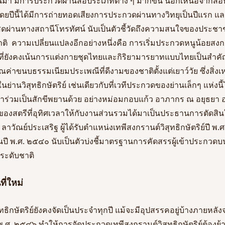
นมา มีการประกวดผ่านสื่อประเภทต่าง ๆ มากขึ้น นอกเหนือจากสื่อหนั
โดยปีนี้ได้มีการถ่ายทอดเสียงการประกวดผ่านทางวิทยุเป็นปีแรก และ
ดผ่านทางสถานีโทรทัศน์ นับเป็นตัวชี้วัดถึงความสนใจของประชา
  ความเปลี่ยนแปลงอีกอย่างหนึ่งคือ การเริ่มประกวดหนูน้อยสงกร
๖ ที่ยังคงเน้นการแต่งกายชุดไทยและกิริยามารยาทแบบไทยเป็นสำค
าขนบธรรมเนียมประเพณีที่ดีงามของชาติตั้งแต่เยาว์วัย ซึ่งสิ่งเหล
นวิสุทธิกษัตริย์ เช่นเดียวกับที่เวทีประกวดของย่านเล็กๆ แห่งนี้ไ
ร่วมเป็นสักขีพยานด้วย อย่างหม่อมกอบแก้ว อาภากร ณ อยุธยา
งของสตรีที่อุทิศเวลาให้กับงานส่วนรวมได้มาเป็นประธานการตัดสิ
าวัณย์ประเสริฐ ผู้ได้รับตำแหน่งเทพีสงกรานต์วิสุทธิกษัตริย์ปี พ.ศ
ปี พ.ศ. ๒๕๔๐ นับเป็นตัวบ่งชี้มาตรฐานการคัดสรรผู้เข้าประกวดบ
ีระดับชาติ
ี่ใหม่
ทธิกษัตริย์ยังคงจัดเป็นประจำทุกปี แม้จะมีอุปสรรคอยู่บ้างภายหลั
ศ. ๒๕๔๖ ทำให้การจัดประกวดเทพีสงกรานต์วิสุทธิกษัตริย์ต้องย