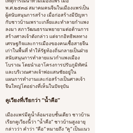
เหตุการณ์น้ำท่วมเมืองแพร่ เมื่อ 
พ.ศ.๒๕๓๘ สมาคมคนจีนในเมืองแพร่เป็น
ผู้สนับสนุนการสร้าง เมื่อก่อสร้างมีปัญหา
กับชาวบ้านเพราะเกลี่ยและทำลายกำแพง
ลงมา สภาวัฒนธรรมพยายามต่อต้านการ
สร้างศาลเจ้าดังกล่าว แต่จากอิทธิพลทาง
เศรษฐกิจและการเมืองของคนเชื้อสายจีน
เก่าในพื้นที่ ทำให้รัฐท้องถิ่นกลายเป็นฝ่าย
สนับสนุนการทำลายแนวกำแพงเมือง
โบราณ โดยนำเอาโครงการปรับภูมิทัศน์
และบริเวณศาลเจ้าพ่อแสนชัยอยู่ใน
แผนการทำงานและก่อสร้างเป็นศาลเจ้า
จีนใหญ่โตอย่างที่เห็นในปัจจุบัน   
คูเวียงที่เรียกว่า “น้ำคือ”
เมืองแพร่มีคูน้ำล้อมรอบชั้นเดียว ชาวบ้าน
เรียกคูเวียงนี้ว่า “น้ำคือ” ชาวบ้านสูงอายุ
กล่าวว่า คำว่า
 “
คือ
” 
หมายถึง
 “
คู
”
 เป็นแนว