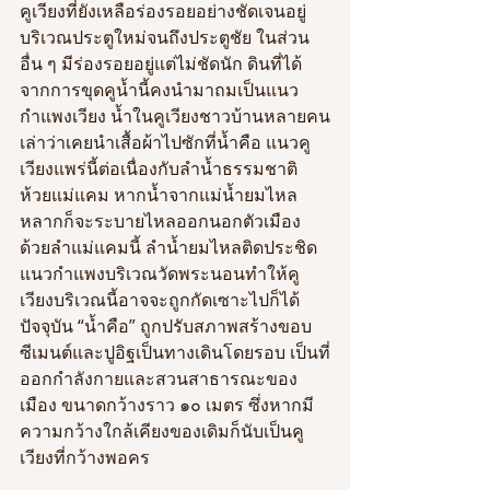
คูเวียงที่ยังเหลือร่องรอยอย่างชัดเจนอยู่
บริเวณประตูใหม่จนถึงประตูชัย ในส่วน
อื่น ๆ มีร่องรอยอยู่แต่ไม่ชัดนัก ดินที่ได้
จากการขุดคูน้ำนี้คงนำมาถมเป็นแนว
กำแพงเวียง น้ำในคูเวียงชาวบ้านหลายคน
เล่าว่าเคยนำเสื้อผ้าไปซักที่น้ำคือ แนวคู
เวียงแพร่นี้ต่อเนื่องกับลำน้ำธรรมชาติ 
ห้วยแม่แคม หากน้ำจากแม่น้ำยมไหล
หลากก็จะระบายไหลออกนอกตัวเมือง
ด้วยลำแม่แคมนี้ ลำน้ำยมไหลติดประชิด
แนวกำแพงบริเวณวัดพระนอนทำให้คู
เวียงบริเวณนี้อาจจะถูกกัดเซาะไปก็ได้ 
ปัจจุบัน “น้ำคือ” ถูกปรับสภาพสร้างขอบ
ซีเมนต์และปูอิฐเป็นทางเดินโดยรอบ เป็นที่
ออกกำลังกายและสวนสาธารณะของ
เมือง ขนาดกว้างราว ๑๐ เมตร ซึ่งหากมี
ความกว้างใกล้เคียงของเดิมก็นับเป็นคู
เวียงที่กว้างพอคร