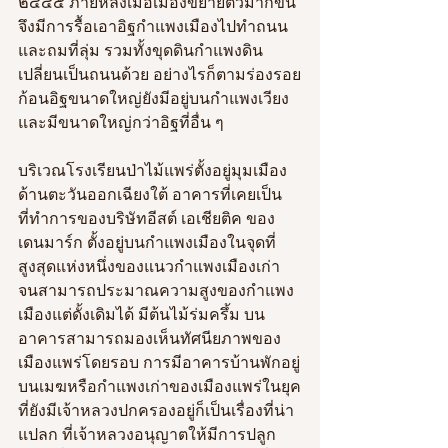
๒๔๔๕ ภายหลังเมื่อเมืองขยายตัวมากขึ้น
จึงมีการรื้อเอาอิฐกำแพงเมืองไปทำถนน
และถมที่ลุ่ม รวมทั้งขุดดินกำแพงดิน
เปลี่ยนเป็นถนนด้วย อย่างไรก็ตามร่องรอย
ก้อนอิฐขนาดใหญ่ยังมีอยู่บนกำแพงเวียง
และมีขนาดใหญ่กว่าอิฐที่อื่น ๆ  
บริเวณโรงเรียนป่าไม้แพร่ตั้งอยู่มุมเมือง
ด้านตะวันออกเฉียงใต้ อาคารที่เคยเป็น
ที่ทำการของบริษัทอีสต์ เอเชียติค ของ
เดนมาร์ก ตั้งอยู่บนกำแพงเมืองในจุดที่
สูงสุดแห่งหนึ่งของแนวกำแพงเมืองเก่า 
จนสามารถประมาณความสูงของกำแพง
เมืองแต่ดั้งเดิมได้ มีต้นไม้ร่มครึ้ม บน
อาคารสามารถมองเห็นทัศนียภาพของ
เมืองแพร่โดยรอบ การมีอาคารบ้านพักอยู่
บนเมฆหรือกำแพงเก่าของเมืองแพร่ในยุค
ที่ยังมีเจ้าหลวงปกครองอยู่ก็เป็นเรื่องที่น่า
แปลก ที่เจ้าหลวงอนุญาตให้มีการปลูก