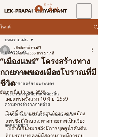
รถเข็น
เข้าสู่ระบบ
LEK-PRAPAI VIRIYAHPANT
โพสต์
บทความเด่น
วลัยลักษณ์ ทรงศิริ
บทความเด่น
22 เม.ย. 2565
ยาว 5 นาที
“เมืองแพร่” โครงสร้างทาง
บันทึกจากท้องถิ่น
กายภาพของเมืองโบราณที่มี
ประวัติศาสตร์และโบราณคดี
ชีวิต
ประวัติศาสตร์ย่านพระนคร
อัปเดตเมื่อ
10 ธ.ค. 2568
กระบวนการพิพิธภัณฑ์ท้องถิ่น
เผยแพร่ครั้งแรก 10 มิ.ย. 2559
ความทรงจำจากภาพถ่าย
ในที่นี้ เวียงแพร่ คือศูนย์กลางของเมือง
งานวิจัยในสามจังหวัดชายแดนภาคใต้
แพร่ซึ่งมีลักษณะทางกายภาพเป็นเวียง
จดหมายข่าว
โบราณอันหมายถึงมีการขุดคูน้ำคันดิน
ล้อมรอบ บุคคลผู้มีสถานภาพมีการอยู่