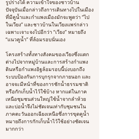
รูปร่างได้ ความเข้าใจของชาวบ้าน
ปัจจุบันเมื่อกล่าวถึงการเดินทางไปในเมือง
ที่มีคูน้ำและกำแพงเมืองมักจะพูดว่า “ไป
ในเวียง” และชาวบ้านในเวียงแพร่กล่าว
เฉพาะเจาะจงไปอีกว่า “เวียง” หมายถึง 
“แนวคูน้ำ” ที่ล้อมรอบนั่นเอง 
โครงสร้างทั้งทางสังคมของเวียงซึ่งแตก
ต่างไปจากหมู่บ้านและการสร้างกำแพง
ดินหรือกำแพงอิฐล้อมรอบนี้บ่งบอกถึง
ระบบป้องกันการบุกรุกจากภายนอก และ
อาจจะมีหน้าที่ของการชักน้ำธรรมชาติ
หรือกักเก็บน้ำไว้ใช้บ้าง หากแต่ในภาค
เหนือชุมชนส่วนใหญ่ใช้น้ำจากลำห้วย
และบ่อน้ำจึงไม่ชัดเจนเท่ากับชุมชนใน
ภาคตะวันออกเฉียงเหนือซึ่งการขุดคูน้ำ
หมายถึงการกักเก็บน้ำไว้ใช้อย่างชัดเจน
มากกว่า 