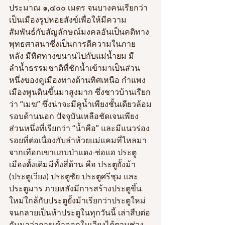
ประมาณ ๑,๔๐๐ เมตร จนบางคนเรียกว่า
เป็นเมืองรูปหอยสังข์เพื่อให้มีความ
สัมพันธ์กับสัญลักษณ์มงคลอันเป็นคติทาง
พุทธศาสนาซึ่งเป็นการตีความในภาย
หลัง มีทิศทางขนานไปกับแม่น้ำยม มี
ลำน้ำธรรมชาติที่ชักน้ำเข้ามาเป็นส่วน
หนึ่งของคูเมืองทางด้านทิศเหนือ กำแพง
เมืองพูนดินขึ้นมาสูงมาก ซึ่งชาวบ้านเรียก
ว่า “เมฆ” ซึ่งน่าจะมีคูน้ำเพียงชั้นเดียวล้อม
รอบด้านนอก ปัจจุบันเหลือชัดเจนเพียง
ส่วนหนึ่งที่เรียกว่า “น้ำคือ” และมีแนวร่อง
รอยที่ต่อเนื่องกับลำห้วยแม่แคมที่ไหลมา
จากเทือกเขาแถบป่าแดง-ช่อแฮ ประตู
เมืองดั้งเดิมมีทั้งสี่ด้าน คือ ประตูยั้งม้า 
(ประตูเวียง) ประตูชัย ประตูศรีชุม และ
ประตูมาร ภายหลังมีการสร้างประตูขึ้น
ใหม่ใกล้กับประตูยั้งม้าเรียกว่าประตูใหม่
จนกลายเป็นห้าประตูในทุกวันนี้ เล่าสืบต่อ
กันมาว่าการเข้าออกในเวียงได้ตามช่วง