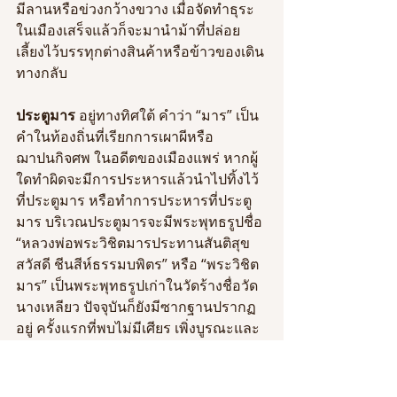
มีลานหรือข่วงกว้างขวาง เมื่อจัดทำธุระ
ในเมืองเสร็จแล้วก็จะมานำม้าที่ปล่อย
เลี้ยงไว้บรรทุกต่างสินค้าหรือข้าวของเดิน
ทางกลับ
ประตูมาร
 อยู่ทางทิศใต้ คำว่า “มาร” เป็น
คำในท้องถิ่นที่เรียกการเผาผีหรือ
ฌาปนกิจศพ ในอดีตของเมืองแพร่ หากผู้
ใดทำผิดจะมีการประหารแล้วนำไปทิ้งไว้
ที่ประตูมาร หรือทำการประหารที่ประตู
มาร บริเวณประตูมารจะมีพระพุทธรูปชื่อ 
“หลวงพ่อพระวิชิตมารประทานสันติสุข
สวัสดี
ชีนสีห์ธรรมบพิตร” หรือ “พระวิชิต
มาร” เป็นพระพุทธรูปเก่าในวัดร้างชื่อวัด
นางเหลียว ปัจจุบันก็ยังมีซากฐานปรากฏ
อยู่ ครั้งแรกที่พบไม่มีเศียร เพิ่งบูรณะและ
ใส่เศียรใหม่แล้วทำพิธีพุทธาภิเษกในภาย
หลัง นักโทษประหารมักจะมาไหว้ขอไม่
ให้โดนประหาร คนเก่าแก่ในเมืองแพร่เล่า