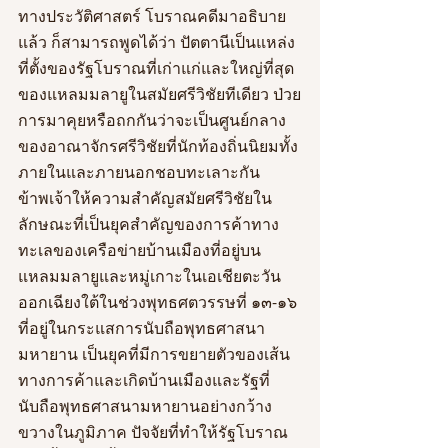
ทางประวัติศาสตร์ โบราณคดีมาอธิบาย
แล้ว ก็สามารถพูดได้ว่า ปัตตานีเป็นแหล่ง
ที่ตั้งของรัฐโบราณที่เก่าแก่และใหญ่ที่สุด
ของแหลมมลายูในสมัยศรีวิชัยทีเดียว ป่วย
การมาคุยหรือถกกันว่าจะเป็นศูนย์กลาง
ของอาณาจักรศรีวิชัยที่นักท้องถิ่นนิยมทั้ง
ภายในและภายนอกชอบทะเลาะกัน 
ข้าพเจ้าให้ความสำคัญสมัยศรีวิชัยใน
ลักษณะที่เป็นยุคสำคัญของการค้าทาง
ทะเลของเครือข่ายบ้านเมืองที่อยู่บน
แหลมมลายูและหมู่เกาะในเอเชียตะวัน
ออกเฉียงใต้ในช่วงพุทธศตวรรษที่ ๑๓-๑๖ 
ที่อยู่ในกระแสการนับถือพุทธศาสนา
มหายาน เป็นยุคที่มีการขยายตัวของเส้น
ทางการค้าและเกิดบ้านเมืองและรัฐที่
นับถือพุทธศาสนามหายานอย่างกว้าง
ขวางในภูมิภาค ปัจจัยที่ทำให้รัฐโบราณ