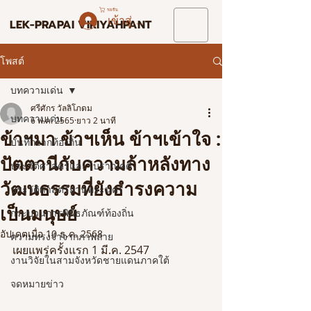
รถเข็น
เข้าสู่ระบบ
LEK-PRAPAI VIRIYAHPANT
โพสต์
บทความเด่น
ศรีศักร วัลลิโภดม
บทความเด่น
6 พ.ค. 2565
ยาว 2 นาที
ข้าฯมา ข้าฯเห็น ข้าฯเข้าใจ :
บันทึกจากท้องถิ่น
ปัตตานีกับความล้าหลังทาง
ประวัติศาสตร์และโบราณคดี
วัฒนธรรมที่ยังธำรงความ
ประวัติศาสตร์ย่านพระนคร
เป็นมนุษย์
กระบวนการพิพิธภัณฑ์ท้องถิ่น
อัปเดตเมื่อ
10 ธ.ค. 2568
ความทรงจำจากภาพถ่าย
เผยแพร่ครั้งแรก 1 มี.ค. 2547
งานวิจัยในสามจังหวัดชายแดนภาคใต้
จดหมายข่าว