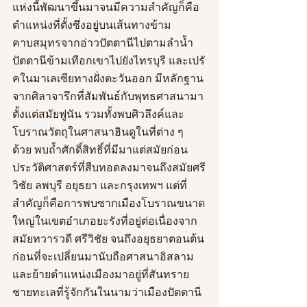
แห่งนี้พัฒนาขึ้นมาจนมีความสำคัญก็คือ 
ตำแหน่งที่ตั้งซึ่งอยู่บนเส้นทางข้าม
คาบสมุทรจากอ่าวปัตตานีไปตามลำน้ำ
ปัตตานีข้ามเทือกเขาไปยังไทรบุรี และเปรั
คในมาเลเซียทางฝั่งตะวันออก มีหลักฐาน
จากศิลาจารึกที่สัมพันธ์กับพุทธศาสนามา
ตั้งแต่สมัยฟูนัน รวมทั้งพบศิวลึงค์และ
โบราณวัตถุในศาสนาฮินดูในที่ต่าง ๆ 
ด้วย พบถ้ำศักดิ์สิทธิ์ที่มีมาแต่สมัยก่อน
ประวัติศาสตร์ที่สืบทอดลงมาจนถึงสมัยศรี
วิชัย ลพบุรี อยุธยา และกรุงเทพฯ แต่ที่
สำคัญก็คือการพบซากเมืองโบราณขนาด
ใหญ่ในเขตอำเภอยะรังที่อยู่ต่อเนื่องจาก
สมัยทวารวดี ศรีวิชัย จนถึงอยุธยาตอนต้น 
ก่อนที่จะเปลี่ยนมานับถือศาสนาอิสลาม
และย้ายตำแหน่งเมืองมาอยู่ที่สันทราย
ชายทะเลที่รู้จักกันในนามว่าเมืองปัตตานี