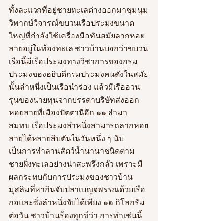
ทั้งละแวกที่อยู่ชายทะเลต่างออกมาชุมนุม
วิพากษ์วิจารณ์ขบวนเรือประมงขนาด
ใหญ่ที่กำลังใช้เครื่องมือทันสมัยลากหอย
ลายอยู่ในท้องทะเล ชาวบ้านบอกว่าขบวน
เรือนี้มีเรือประมงทางวิชาการของกรม
ประมงของอธิบดีกรมประมงคนดังในสมัย
นั้นลำหนึ่งเป็นเรือนำร่อง แล้วมีเรืออวน
รุนของนายทุนจากบรรดาบริษัทส่งออก
หอยลายที่เมืองปัตตานีอีก ๑๑ ลำมา
สมทบ เรือประมงลำหนึ่งสามารถลากหอย
ลายได้หลายสิบตันในวันหนึ่ง ๆ นับ
เป็นการทำลานสัตว์น้ำนานาชนิดตาม
ชายฝั่งทะเลอย่างน่าสะพรึงกลัว เพราะมี
ผลกระทบกับการประมงของชาวบ้าน
มุสลิมที่หากินจับปลาเบญจพรรณด้วยเรือ
กอและซึ่งลำหนึ่งจับได้เพียง ๑๒ กิโลกรัม
ต่อวัน ชาวบ้านร้องทุกข์ว่า การทำเช่นนี้