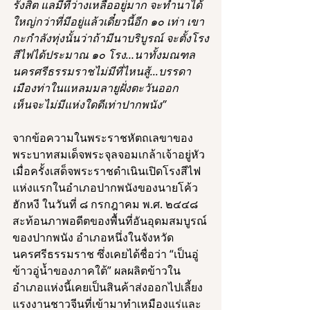
รังสิต แลมีที่ว่างเหลืออยู่มาก จะทำนาได้
ใหญ่กว่าที่มีอยู่แล้วเดี๋ยวนี้อีก ๑๐ เท่า เขา
กะกำลังทุ่งนั้นว่าถ้ามีนาบริบูรณ์ จะตั้งโรง
สีไฟได้ประมาณ ๑๐ โรง…นาทั้งมณฑล
นครศรีธรรมราชไม่มีที่ไหนสู้...บรรดา
เมืองท่าในแหลมมลายูฝั่งตะวันออก 
เห็นจะไม่มีแห่งใดดีเท่าปากพนัง” 
จากข้อความในพระราชหัตถเลขาของ
พระบาทสมเด็จพระจุลจอมเกล้าเจ้าอยู่หัว
เมื่อครั้งเสด็จพระราชดำเนินเปิดโรงสีไฟ
แห่งแรกในอำเภอปากพนังของนายโค้ว
ฮักหงี ในวันที่ ๘ กรกฎาคม พ.ศ. ๒๔๔๘  
สะท้อนภาพอดีตของพื้นที่อันอุดมสมบูรณ์
ของปากพนัง อำเภอหนึ่งในจังหวัด
นครศรีธรรมราช ซึ่งเคยได้ชื่อว่า “เป็นอู่
ข้าวอู่น้ำของภาคใต้” ผลผลิตข้าวใน
อำเภอแห่งนี้เคยเป็นสินค้าส่งออกไปเลี้ยง
แรงงานชาวจีนที่เข้ามาทำเหมืองแร่และ