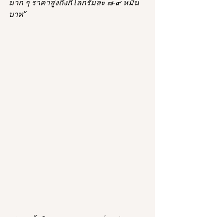
มาก ๆ ราคาสูงถึงกิโลกรัมละ ๗-๙ หมื่น
บาท”