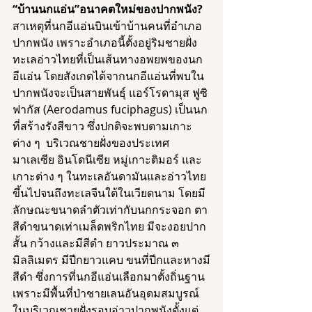
“บ้านนกแอ่น”อนาคตใหม่ของปากพนัง?
สาเหตุที่นกอีแอ่นบินเข้าบ้านคนที่อำเภอ
ปากพนัง เพราะอำเภอนี้ตั้งอยู่ริมชายฝั่ง
ทะเลอ่าวไทยที่เป็นเส้นทางอพยพของนก
อีแอ่น โดยสังเกตได้จากนกอีแอ่นที่พบใน
ปากพนังจะเป็นสายพันธุ์ แอร์โรดามุส ฟูซิ
ฟากัส (Aerodamus fuciphagus) เป็นนก
ที่สร้างรังสีขาว ซึ่งปกติจะพบตามเกาะ
ต่าง ๆ  บริเวณชายฝั่งของประเทศ
มาเลเซีย อินโดนีเซีย หมู่เกาะติมอร์ และ
เกาะต่าง ๆ ในทะเลอันดามันและอ่าวไทย
ขึ้นไปจนถึงทะเลจีนใต้ในเวียดนาม โดยมี
ลักษณะขนาดลำตัวเท่ากับนกกระจอก ตา
สีดำขนาดเท่าเมล็ดพริกไทย มีจะงอยปาก
สั้น กว้างและมีสีดำ ยาวประมาณ ๓ 
มิลลิเมตร มีปีกยาวแคบ ขนที่ปีกและหางมี
สีดำ ซึ่งการที่นกอีแอ่นเลือกมาตั้งถิ่นฐาน
เพราะมีพื้นที่ป่าชายเลนอันอุดมสมบูรณ์
ในบริเวณชายฝั่งรอบอ่าวปากพนังตั้งแต่