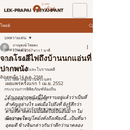
รถเข็น
เข้าสู่ระบบ
LEK-PRAPAI VIRIYAHPANT
โพสต์
บทความเด่น
ภาณุพงษ์ ไชยคง
บทความเด่น
17 ก.ค. 2567
ยาว 1 นาที
จากโรงสีไฟถึงบ้านนกแอ่นที่
บันทึกจากท้องถิ่น
ปากพนัง
ประวัติศาสตร์และโบราณคดี
อัปเดตเมื่อ
14 ต.ค. 2568
ประวัติศาสตร์ย่านพระนคร
เผยแพร่ครั้งแรก 1 เม.ย. 2552
กระบวนการพิพิธภัณฑ์ท้องถิ่น
“อำเภอปากพนังนี้ได้ทราบอยู่แล้วว่าเป็นที่
ความทรงจำจากภาพถ่าย
สำคัญอย่างไร แต่เมื่อไปถึงที่ ยังรู้สึกว่า
งานวิจัยในสามจังหวัดชายแดนภาคใต้
ตามที่คาดคะเนนั้นผิดไปเป็นอันมาก ไม่
นึกว่าจะใหญ่โตมั่งคั่งถึงเพียงนี้…เป็นที่นา
จดหมายข่าว
อุดมดี ข้างจีนกล่าวกันว่าดีกว่านาคลอง