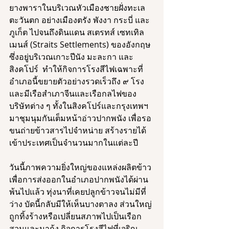
ยางพาราในบริเวณหัวเมืองชายฝั่งทะเล
ตะวันตก อย่างเมืองตรัง พังงา กระบี่ และ
ภูเก็ต ไปจนถึงดินแดน สเตรทส์ เซทเทิล
เมนส์ (Straits Settlements) ของอังกฤษ 
ซึ่งอยู่บริเวณเกาะปีนัง มะละกา และ
สิงคโปร์  ทำให้กิจการโรงสีไฟเฉพาะที่
อำเภอนี้ขยายตัวอย่างรวดเร็วถึง ๙ โรง 
และมีเรือสำเภาจีนและเรือกลไฟของ
บริษัทต่าง ๆ ทั้งในสิงคโปร์และกรุงเทพฯ 
มาชุมนุมกันเต็มหน้าอ่าวปากพนัง เพื่อรอ
ขนถ่ายข้าวสารไปจำหน่าย สร้างรายได้
เข้าประเทศเป็นจำนวนมากในแต่ละปี 
วันนี้ภาพความยิ่งใหญ่ของแหล่งผลิตข้าว
เพื่อการส่งออกในอำเภอปากพนังได้ผ่าน
พ้นไปแล้ว ทุ่งนาที่เคยปลูกข้าวจนไม่มีที่
ว่าง บัดนี้กลับมีให้เห็นบางตาลง ส่วนใหญ่
ถูกทิ้งร้างหรือเปลี่ยนสภาพไปเป็นเรือก
สวนและนากุ้ง
กิจการโรงสีไฟที่เจริญ