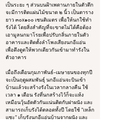
เป็นระยะ ๆ ส่วนบนฝ้าเพดานภายในตัวตึก
จะมีการติดแผ่นไม้ขนาด ๒ นิ้ว เป็นตาราง
ยาว ๓๐x๑๐๐ เซนติเมตร เพื่อให้นกใช้ทำ
รังได้ โดยสิ่งสำคัญที่จะขาดไม่ได้คือต้อง
เอามูลนกมาโรยเพื่อปรับกลิ่นภายในตัว
อาคารและติดตั้งลำโพงเสียงนกอีแอ่น 
เพื่อดึงดูดให้พวกเดียวกันเข้ามาทำรังใน
ตัวอาคาร 
เมื่อถึงเดือนกุมภาพันธ์–เมษายนของทุกปี
จะเป็นฤดูผสมพันธุ์ นกอีแอ่นจะบินเข้า
บ้านแล้วจะสร้างรังในเวลากลางคืน ใช้
เวลา ๑ เดือน รังที่นกสร้างไว้ก็จะแห้ง
เหมือนวุ้นอัดตัวกันแน่นติดกับฝาผนัง และ
สามารถเก็บรังได้ตลอดทั้งปี โดยใช้ "เหล็ก
แซะ" เก็บรังนกอีแอ่นบ้านจากผนัง และ
สามารถนำไปขายได้กิโลกรัมละหลาย
หมื่นบาทแต่หากขายเป็นถ้วยสำหรับผู้ที่
ต้องการรับประทานแล้วจะตกประมาณ