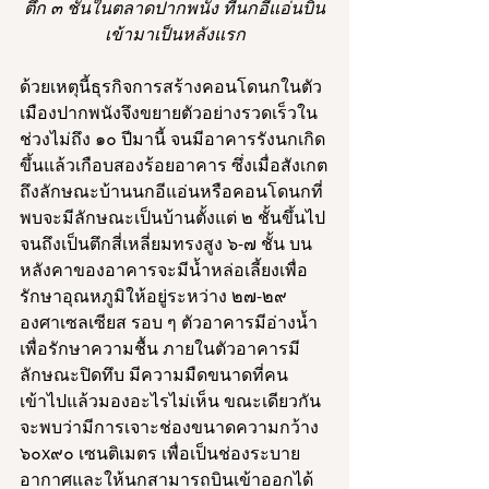
ตึก ๓ ชั้นในตลาดปากพนัง ที่นกอีแอ่นบิน
เข้ามาเป็นหลังแรก
ด้วยเหตุนี้ธุรกิจการสร้างคอนโดนกในตัว
เมืองปากพนังจึงขยายตัวอย่างรวดเร็วใน
ช่วงไม่ถึง ๑๐ ปีมานี้ จนมีอาคารรังนกเกิด
ขึ้นแล้วเกือบสองร้อยอาคาร ซึ่งเมื่อสังเกต
ถึงลักษณะบ้านนกอีแอ่นหรือคอนโดนกที่
พบจะมีลักษณะเป็นบ้านตั้งแต่ ๒ ชั้นขึ้นไป
จนถึงเป็นตึกสี่เหลี่ยมทรงสูง ๖-๗ ชั้น บน
หลังคาของอาคารจะมีน้ำหล่อเลี้ยงเพื่อ
รักษาอุณหภูมิให้อยู่ระหว่าง ๒๗-๒๙ 
องศาเซลเซียส รอบ ๆ ตัวอาคารมีอ่างน้ำ
เพื่อรักษาความชื้น ภายในตัวอาคารมี
ลักษณะปิดทึบ มีความมืดขนาดที่คน
เข้าไปแล้วมองอะไรไม่เห็น ขณะเดียวกัน
จะพบว่ามีการเจาะช่องขนาดความกว้าง 
๖๐x๙๐ เซนติเมตร เพื่อเป็นช่องระบาย
อากาศและให้นกสามารถบินเข้าออกได้