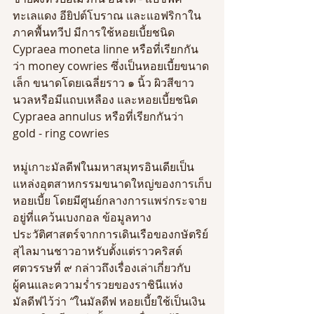
ทะเลแดง อียิปต์โบราณ และแอฟริกาใน
ภาคพื้นทวีป มีการใช้หอยเบี้ยชนิด 
Cypraea moneta linne หรือที่เรียกกัน
ว่า money cowries ซึ่งเป็นหอยเบี้ยขนาด
เล็ก ขนาดโดยเฉลี่ยราว ๑ นิ้ว ผิวสีขาว
นวลหรือมีแถบเหลือง และหอยเบี้ยชนิด 
Cypraea annulus หรือที่เรียกกันว่า 
gold - ring cowries
หมู่เกาะมัลดีฟในมหาสมุทรอินเดียเป็น
แหล่งอุตสาหกรรมขนาดใหญ่ของการเก็บ
หอยเบี้ย โดยมีศูนย์กลางการแพร่กระจาย
อยู่ที่แคว้นเบงกอล ข้อมูลทาง
ประวัติศาสตร์จากการเดินเรือของกษัตริย์
สุไลมานชาวอาหรับตั้งแต่ราวคริสต์
ศตวรรษที่ ๙ กล่าวถึงเรื่องเล่าเกี่ยวกับ
ผู้คนและความร่ำรวยของราชินีแห่ง
มัลดีฟไว้ว่า 
“
ในมัลดีฟ หอยเบี้ยใช้เป็นเงิน