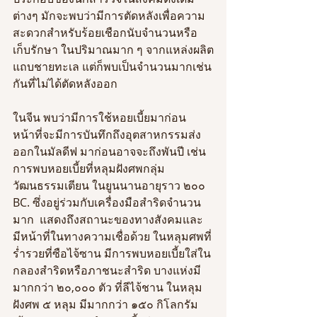
ต่างๆ มักจะพบว่ามีการตัดหลังเพื่อความ
สะดวกสำหรับร้อยเชือกนับจำนวนหรือ
เก็บรักษา ในปริมาณมาก ๆ จากแหล่งผลิต
แถบชายทะเล แต่ก็พบเป็นจำนวนมากเช่น
กันที่ไม่ได้ตัดหลังออก  
ในจีน พบว่ามีการใช้หอยเบี้ยมาก่อน
หน้าที่จะมีการบันทึกถึงอุตสาหกรรมส่ง
ออกในมัลดีฟ มาก่อนอาจจะถึงพันปี เช่น
การพบหอยเบี้ยที่หลุมฝังศพกลุ่ม
วัฒนธรรมเตียน ในยูนนานอายุราว ๒๐๐ 
BC. ซึ่งอยู่ร่วมกับเครื่องมือสำริดจำนวน
มาก  แสดงถึงสถานะของทางสังคมและ
มีหน้าที่ในทางความเชื่อด้วย ในหลุมศพที่
ร่ำรวยที่ซือไจ้ซาน มีการพบหอยเบี้ยใส่ใน
กลองสำริดหรือภาชนะสำริด บางแห่งมี
มากกว่า ๒๐,๐๐๐ ตัว ที่ลีไจ้ชาน ในหลุม
ฝังศพ ๕ หลุม มีมากกว่า ๑๕๐ กิโลกรัม 