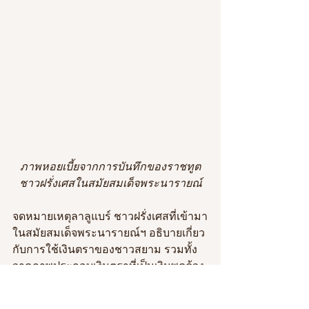
ภาพหอยเบี้ยจากการบันทึกของราชทูต
ชาวฝรั่งเศสในสมัยสมเด็จพระนารายณ์
จดหมายเหตุลาลูแบร์ ชาวฝรั่งเศสที่เข้ามา
ในสมัยสมเด็จพระนารายณ์ฯ อธิบายเกี่ยว
กับการใช้เงินตราของชาวสยาม รวมทั้ง
วาดภาพประกอบเงินตราที่เป็นเงินพดด้วง 
และหอยเบี้ย กล่าวว่าเงินย่อยที่ใช้กันทั่วไป
คือ ”หอยเบี้ย” ฝรั่งที่อยู่ในสยามเรียกว่า