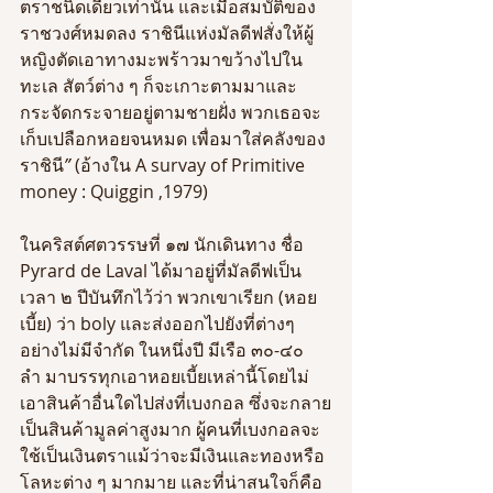
ตราชนิดเดียวเท่านั้น และเมื่อสมบัติของ
ราชวงศ์หมดลง ราชินีแห่งมัลดีฟสั่งให้ผู้
หญิงตัดเอาทางมะพร้าวมาขว้างไปใน
ทะเล สัตว์ต่าง ๆ ก็จะเกาะตามมาและ
กระจัดกระจายอยู่ตามชายฝั่ง พวกเธอจะ
เก็บเปลือกหอยจนหมด เพื่อมาใส่คลังของ
ราชินี
”
 (อ้างใน A survay of Primitive 
money : Quiggin ,1979)
ในคริสต์ศตวรรษที่ ๑๗ นักเดินทาง ชื่อ 
Pyrard de Laval ได้มาอยู่ที่มัลดีฟเป็น
เวลา ๒ ปีบันทึกไว้ว่า พวกเขาเรียก (หอย
เบี้ย) ว่า boly และส่งออกไปยังที่ต่างๆ 
อย่างไม่มีจำกัด ในหนึ่งปี มีเรือ ๓๐-๔๐ 
ลำ มาบรรทุกเอาหอยเบี้ยเหล่านี้โดยไม่
เอาสินค้าอื่นใดไปส่งที่เบงกอล ซึ่งจะกลาย
เป็นสินค้ามูลค่าสูงมาก ผู้คนที่เบงกอลจะ
ใช้เป็นเงินตราแม้ว่าจะมีเงินและทองหรือ
โลหะต่าง ๆ มากมาย และที่น่าสนใจก็คือ 