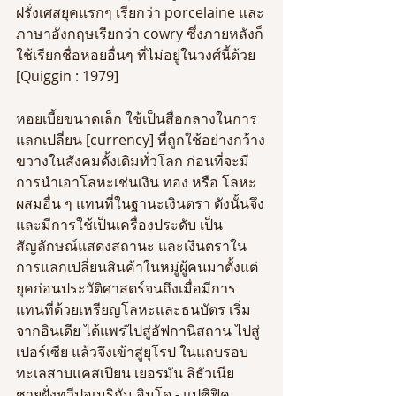
ฝรั่งเศสยุคแรกๆ เรียกว่า porcelaine และ
ภาษาอังกฤษเรียกว่า cowry ซึ่งภายหลังก็
ใช้เรียกชื่อหอยอื่นๆ ที่ไม่อยู่ในวงศ์นี้ด้วย 
[Quiggin : 1979]
หอยเบี้ยขนาดเล็ก ใช้เป็นสื่อกลางในการ
แลกเปลี่ยน [currency] ที่ถูกใช้อย่างกว้าง
ขวางในสังคมดั้งเดิมทั่วโลก ก่อนที่จะมี
การนำเอาโลหะเช่นเงิน ทอง หรือ โลหะ
ผสมอื่น ๆ แทนที่ในฐานะเงินตรา ดังนั้นจึง
และมีการใช้เป็นเครื่องประดับ เป็น
สัญลักษณ์แสดงสถานะ และเงินตราใน
การแลกเปลี่ยนสินค้าในหมู่ผู้คนมาตั้งแต่
ยุคก่อนประวัติศาสตร์จนถึงเมื่อมีการ
แทนที่ด้วยเหรียญโลหะและธนบัตร เริ่ม
จากอินเดีย ได้แพร่ไปสู่อัฟกานิสถาน ไปสู่
เปอร์เซีย แล้วจึงเข้าสู่ยุโรป ในแถบรอบ
ทะเลสาบแคสเปียน เยอรมัน ลิธัวเนีย 
ชายฝั่งทวีปอเมริกัน อินโด - แปซิฟิค 