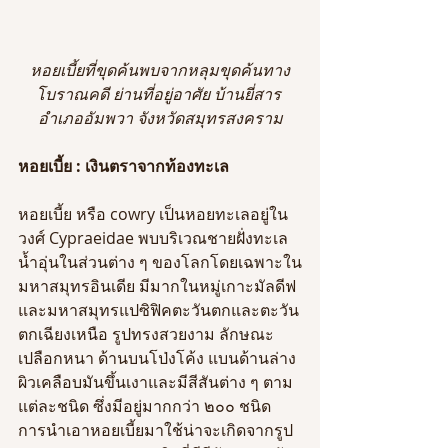
หอยเบี้ยที่ขุดค้นพบจากหลุมขุดค้นทาง
โบราณคดี ย่านที่อยู่อาศัย บ้านยี่สาร 
อำเภออัมพวา จังหวัดสมุทรสงคราม
หอยเบี้ย : เงินตราจากท้องทะเล
หอยเบี้ย หรือ cowry เป็นหอยทะเลอยู่ใน
วงศ์ Cypraeidae พบบริเวณชายฝั่งทะเล
น้ำอุ่นในส่วนต่าง ๆ ของโลกโดยเฉพาะใน
มหาสมุทรอินเดีย มีมากในหมู่เกาะมัลดีฟ 
และมหาสมุทรแปซิฟิคตะวันตกและตะวัน
ตกเฉียงเหนือ รูปทรงสวยงาม ลักษณะ
เปลือกหนา ด้านบนโป่งโค้ง แบนด้านล่าง 
ผิวเคลือบมันขึ้นเงาและมีสีสันต่าง ๆ ตาม
แต่ละชนิด ซึ่งมีอยู่มากกว่า ๒๐๐ ชนิด  
การนำเอาหอยเบี้ยมาใช้น่าจะเกิดจากรูป