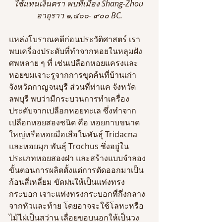
ใช้แทนเงินตรา พบที่เมือง Shang-Zhou 
อายุราว ๑,๔๐๐- ๙๐๐ BC.
แหล่งโบราณคดีก่อนประวัติศาสตร์ เรา
พบเครื่องประดับที่ทำจากหอยในหลุมฝัง
ศพหลาย ๆ ที่ เช่นเปลือกหอยแครงและ
หอยขมเจาะรูจากการขุดค้นที่บ้านเก่า 
จังหวัดกาญจนบุรี ส่วนที่ท่าแค จังหวัด
ลพบุรี พบว่ามีกระบวนการทำเครื่อง
ประดับจากเปลือกหอยทะเล ซึ่งทำจาก
เปลือกหอยสองชนิด คือ หอยกาบขนาด
ใหญ่หรือหอยมือเสือในพันธุ์ Tridacna 
และหอยมุก พันธุ์ Trochus ซึ่งอยู่ใน
ประเภทหอยสองฝา และสร้างแบบจำลอง
ขั้นตอนการผลิตตั้งแต่การตัดออกมาเป็น
ก้อนสี่เหลี่ยม ขัดฝนให้เป็นแท่งทรง
กระบอก เจาะแท่งทรงกระบอกที่กึ่งกลาง
จากหัวและท้าย โดยอาจจะใช้โลหะหรือ
ไม้ไผ่เป็นสว่าน เลื่อยขอบนอกให้เป็นวง