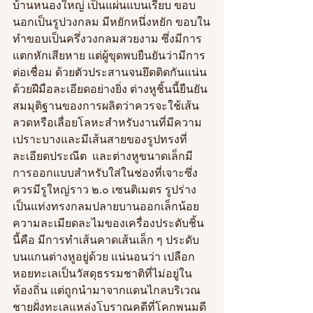
บ้านหนองใหญ่ เป็นแผ่นแบนเรียบ ขอบ
นอกเป็นรูปวงกลม มีหยักหนึ่งหยัก ขอบใน
ทำขอบเป็นครึ่งวงกลมสวยงาม ซึ่งมีการ
แตกหักเสียหาย แต่ผู้ขุดพบยืนยันว่ามีการ
ต่อเชื่อม ด้วยตัวประสานจนยึดติดกันแน่น
ด้วยฝีมือละเอียดอย่างยิ่ง ต่างหูชิ้นนี้ยืนยัน
สมมุติฐานของการผลิตว่าควรจะใช้เส้น
ลวดหรือเลื่อยโลหะสำหรับงานที่มีความ
เปราะบางและมีเส้นสายของรูปทรงที่
ละเอียดประณีต  และต่างหูขนาดเล็กมี
การออกแบบสำหรับใส่ในช่องที่เจาะซึ่ง
ควรมีรูใหญ่ราว ๒.๐ เซนติเมตร รูปร่าง
เป็นแท่งทรงกลมปลายบานออกเล็กน้อย 
ความละเมียดละไมของเครื่องประดับชิ้น
นี้คือ มีการทำเส้นคาดเส้นเล็ก ๆ ประดับ
บนแกนต่างหูอยู่ด้วย แน่นอนว่า เปลือก
หอยทะเลเป็นวัสดุธรรมชาติที่ไม่อยู่ใน
ท้องถิ่น แต่ถูกนำมาจากแดนไกลบริเวณ
ชายฝั่งทะเลแหล่งโบราณคดีที่โคกพนมดี 