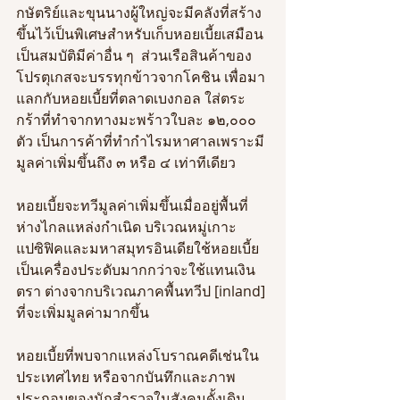
กษัตริย์และขุนนางผู้ใหญ่จะมีคลังที่สร้าง
ขึ้นไว้เป็นพิเศษสำหรับเก็บหอยเบี้ยเสมือน
เป็นสมบัติมีค่าอื่น ๆ  ส่วนเรือสินค้าของ
โปรตุเกสจะบรรทุกข้าวจากโคชิน เพื่อมา
แลกกับหอยเบี้ยที่ตลาดเบงกอล ใส่ตระ
กร้าที่ทำจากทางมะพร้าวใบละ ๑๒,๐๐๐ 
ตัว เป็นการค้าที่ทำกำไรมหาศาลเพราะมี
มูลค่าเพิ่มขึ้นถึง ๓ หรือ ๔ เท่าทีเดียว 
หอยเบี้ยจะทวีมูลค่าเพิ่มขึ้นเมื่ออยู่พื้นที่
ห่างไกลแหล่งกำเนิด บริเวณหมู่เกาะ
แปซิฟิคและมหาสมุทรอินเดียใช้หอยเบี้ย
เป็นเครื่องประดับมากกว่าจะใช้แทนเงิน
ตรา ต่างจากบริเวณภาคพื้นทวีป [inland] 
ที่จะเพิ่มมูลค่ามากขึ้น
หอยเบี้ยที่พบจากแหล่งโบราณคดีเช่นใน
ประเทศไทย หรือจากบันทึกและภาพ
ประกอบของนักสำรวจในสังคมดั้งเดิม