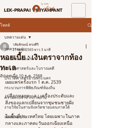
รถเข็น
เข้าสู่ระบบ
LEK-PRAPAI VIRIYAHPANT
โพสต์
บทความเด่น
วลัยลักษณ์ ทรงศิริ
บทความเด่น
21 เม.ย. 2565
ยาว 3 นาที
หอยเบี้ย : เงินตราจากท้อง
บันทึกจากท้องถิ่น
ทะเล
ประวัติศาสตร์และโบราณคดี
อัปเดตเมื่อ
10 ธ.ค. 2568
ประวัติศาสตร์ย่านพระนคร
เผยแพร่ครั้งแรก 1 ต.ค. 2539
กระบวนการพิพิธภัณฑ์ท้องถิ่น
เปลือกหอยทะเล 
: 
เครื่องประดับและ
ความทรงจำจากภาพถ่าย
สิ่งของแลกเปลี่ยนจากชุมชนชายฝั่ง
งานวิจัยในสามจังหวัดชายแดนภาคใต้
ในพื้นที่ประเทศไทย โดยเฉพาะในภาค
จดหมายข่าว
กลางและภาคตะวันออกเฉียงเหนือ 