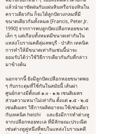
แล้วนำมาขัดฝนกับแผ่นหินหรือร่องหินใน
คราวเดียวกัน ก็จะได้ลูกปัดวงกลมที่มี
ขนาดเดียวกันทั้งหมด [Francis, Peter.Jr. 
1990] จากการพบลูกปัดเปลือกหอยขนาด
เล็ก ๆ แต่เกือบทั้งหมดมีขนาดเท่ากันใน
แหล่งโบราณคดีลุ่มลพบุรี - ป่าสัก เทคนิค
การทำให้มีขนาดเท่ากันเช่นนี้น่าจะ
ยอมรับได้ว่าใช้วิธีการเดียวกันกับที่กล่าว
มาข้างต้น
นอกจากนี้ ยังมีลูกปัดเปลือกหอยขนาดพอ 
ๆ กับกระดุมที่ใช้กันในสมัยนี้ เส้นผ่า
ศูนย์กลางมีตั้งแต่ ๑.๐ - ๑.๒ เซนติเมตร 
ส่วนความหนาไม่เท่ากัน ตั้งแต่ ๑.๕ - ๒.๕ 
เซนติเมตร วิธีการผลิตอาจจะใช้เช่นเดียว
กับเทคนิค heishi     และยังมีการทำต่างหู
จากเปลือกหอยทะเล ที่มีลักษณะประณีต 
เช่นต่างหูคู่หนึ่งที่พบในแหล่งโบราณคดี