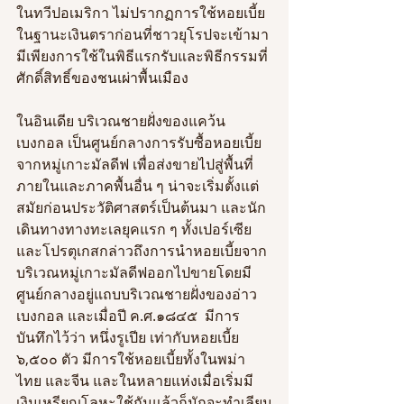
ในทวีปอเมริกา ไม่ปรากฏการใช้หอยเบี้ย
ในฐานะเงินตราก่อนที่ชาวยุโรปจะเข้ามา 
มีเพียงการใช้ในพิธีแรกรับและพิธีกรรมที่
ศักดิ์สิทธิ์ของชนเผ่าพื้นเมือง
ในอินเดีย บริเวณชายฝั่งของแคว้น
เบงกอล เป็นศูนย์กลางการรับซื้อหอยเบี้ย
จากหมู่เกาะมัลดีฟ เพื่อส่งขายไปสู่พื้นที่
ภายในและภาคพื้นอื่น ๆ น่าจะเริ่มตั้งแต่
สมัยก่อนประวัติศาสตร์เป็นต้นมา และนัก
เดินทางทางทะเลยุคแรก ๆ ทั้งเปอร์เซีย
และโปรตุเกสกล่าวถึงการนำหอยเบี้ยจาก
บริเวณหมู่เกาะมัลดีฟออกไปขายโดยมี
ศูนย์กลางอยู่แถบบริเวณชายฝั่งของอ่าว
เบงกอล และเมื่อปี ค.ศ.๑๘๔๕  มีการ
บันทึกไว้ว่า หนึ่งรูเปีย เท่ากับหอยเบี้ย 
๖,๕๐๐ ตัว มีการใช้หอยเบี้ยทั้งในพม่า 
ไทย และจีน และในหลายแห่งเมื่อเริ่มมี
เงินเหรียญโลหะใช้กันแล้วก็มักจะทำเลียน