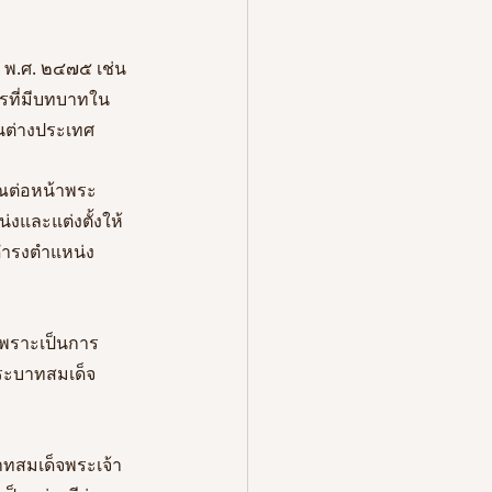
 พ.ศ. ๒๔๗๕ เช่น
ฏรที่มีบทบาทใน
นต่างประเทศ 
าณต่อหน้าพระ
น่งและแต่งตั้งให้
งดำรงตำแหน่ง
เพราะเป็นการ
ระบาทสมเด็จ
าทสมเด็จพระเจ้า