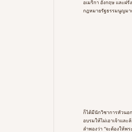
อเมริกา อังกฤษ และฝร
กฎหมายรัฐธรรมนูญมาตร
ก็ได้มีนักวิชาการหัวนอ
อบรมให้ไม่เอาเจ้าและ
ลำพองว่า 
“
จะต้องให้พร