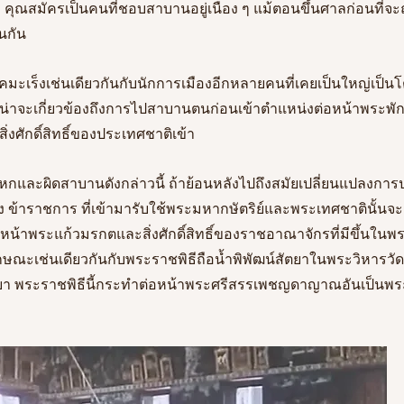
ม คุณสมัครเป็นคนที่ชอบสาบานอยู่เนือง ๆ แม้ตอนขึ้นศาลก่อนที่จะถ
นกัน 
คมะเร็งเช่นเดียวกันกับนักการเมืองอีกหลายคนที่เคยเป็นใหญ่เป็นโต 
ว่า น่าจะเกี่ยวข้องถึงการไปสาบานตนก่อนเข้าตำแหน่งต่อหน้าพระ
ิ่งศักดิ์สิทธิ์ของประเทศชาติเข้า 
กหกและผิดสาบานดังกล่าวนี้ ถ้าย้อนหลังไปถึงสมัยเปลี่ยนแปลงกา
นาง ข้าราชการ ที่เข้ามารับใช้พระมหากษัตริย์และพระเทศชาตินั้นจ
ต่อหน้าพระแก้วมรกตและสิ่งศักดิ์สิทธิ์ของราชอาณาจักรที่มีขึ้นใน
ษณะเช่นเดียวกันกับพระราชพิธีถือน้ำพิพัฒน์สัตยาในพระวิหารว
ธยา พระราชพิธีนี้กระทำต่อหน้าพระศรีสรรเพชญดาญาณอันเป็นพ