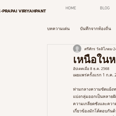
HOME
BLOG
K-PRAPAI VIRIYAHPANT
บทความเด่น
บันทึกจากท้องถิ่น
ศรีศักร วัลลิโภดม
2
กระบวนการพิพิธภัณฑ์ท้องถิ่น
เหนือในห
อัปเดตเมื่อ
8 ธ.ค. 2568
จดหมายข่าว
เผยแพร่ครั้งแรก 1 ก.ค.
ท่ามกลางความขัดแย้งท
แบ่งกลุ่มออกเป็นหลายฝั
ความเกลียดชังและความแค
เกี่ยวข้องมักโต้ตอบกัน