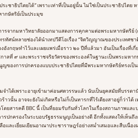
ระชาธิปไตยได้
”
 เพราะเท่าที่เป็นอยู่นั้น ไม่ใช่เป็นประชาธิปไตย
หากษัตริย์เป็นประมุข
ิชาการจากมหาวิทยาลัยออกมาแสดงการคุกคามต่อพระมหากษัตริย์ (
ยุโทรทัศน์หลายช่องได้นำเทปวีดีโอเรื่อง “จิตวิญญาณของประเทศชาติ
งอังกฤษทำไว้และเผยแพร่เมื่อราว ๒๐ ปีที่แล้วมา อันเป็นเรื่องที่เก
กาลที่ ๙ และพระราชจริยวัตรของพระองค์ในฐานะเป็นพระมหากษ
ูญของการปกครองแบบประชาธิปไตยที่มีพระมหากษัตริย์ทรงเป็
ามจำได้เพราะอายุเข้ามาค่อนศตวรรษแล้ว นับเป็นยุคสมัยที่บรรดา
วร้าวนั้น อาจจะยังไม่เกิดหรือไม่ก็เป็นทารกที่ไร้เดียงสาอยู่ก็ว่าได้
ำโดยสารคดี BBC นี้ เป็นที่ยอมรับกันทั่วโลกในเรื่องสถานภาพแ
การปกครองในระบอบรัฐธรรมนูญเป็นอย่างดี อีกทั้งแสดงให้เห็นถ
เหลือและเยี่ยมเยียนอาณาประชาราษฎร์อย่างสม่ำเสมอและสืบเนื่องม