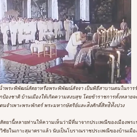
กป้องชาติ บ้านเมืองให้เกิดความสงบสุข โดยข้าราชการทั้งหลายจะ
ตนจําเพาะพระพักตร์ พระมหากษัตริย์และส่ิงศักดิ์สิทธ์ิท้ังปวง 
์สัตยานี้หลายท่านให้ความเห็นว่ามีที่มาจากประเพณีของเมืองพระน
รีวิชัยในเกาะสุมาตราแล้ว นับเป็นโบราณราชประเพณีของบ้านเมือ