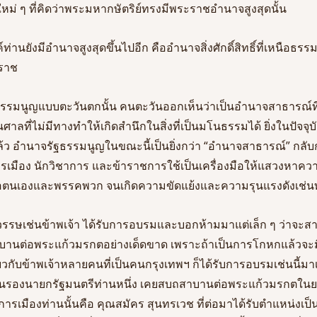
ม่ ๆ ที่คิดว่าพระมหากษัตริย์ทรงมีพระราชอำนาจสูงสุดนั้น 
ท่านยังมีอำนาจสูงสุดขึ้นไปอีก คืออำนาจสิ่งศักดิ์สิทธิ์ที่เหนือธร
ราช 
มนูญแบบตะวันตกนั้น คนตะวันออกเห็นว่าเป็นอำนาจสาธารณ์ที
้นศาลที่ไม่มีทางทำให้เกิดสำนึกในสิ่งที่เป็นมโนธรรมได้ ยิ่งในปัจ
ว อำนาจรัฐธรรมนูญในขณะนี้เป็นยิ่งกว่า “อำนาจสาธารณ์” กลับ
รเมือง นักวิชาการ และข้าราชการใช้เป็นเครื่องมือให้แสวงหาความ
ื่อตนเองและพรรคพวก จนเกิดความขัดแย้งและความรุนแรงดังเช่นทุก
เช่นข้าพเจ้า ได้รับการอบรมและบอกห้ามมาแต่เล็ก ๆ ว่าจะสาบานส
สาบานต่อพระแก้วมรกตอย่างเด็ดขาด เพราะถ้าเป็นการโกหกแล้วจะม
ียวกับข้าพเจ้าหลายคนที่เป็นคนกรุงเทพฯ ก็ได้รับการอบรมเช่นนี้มา
ยเป็นรองนายกรัฐมนตรีท่านหนึ่ง เคยสบถสาบานต่อพระแก้วมรกตในย
การเมืองท่านนั้นคือ คุณสมัคร สุนทรเวช ที่ต่อมาได้รับตำแหน่งเป