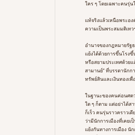
ใคร ๆ โดยเฉพาะคนรุ่นให
แท้จริงแล้วเหนือพระองค์
ความเป็นพระสมมติเทว
อำนาจของกฎหมายรัฐธรร
แย้งได้ด้วยการขึ้นโรงขึ
หรือสยามประเทศด้วยแล้
สามานย์” ที่บรรดานักกา
ทรัพย์สินและเงินทองเพ
ในฐานะของคนค่อนศตวรรษ
ใด ๆ ก็ตาม แต่อย่าได้
ก็เร็ว คนรุ่นราวคราวเด
ว่ามีนักการเมืองที่เค
แย้งกันทางการเมือง นัก