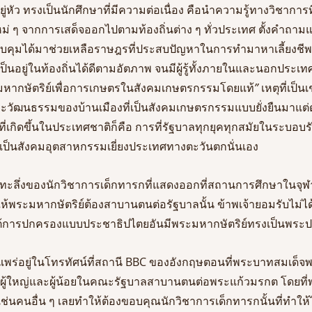
่หัว ทรงเป็นนักศึกษาที่มีความต่อเนื่อง คือนำความรู้ทางวิชาการ
หม่ ๆ จากการเสด็จออกไปตามท้องถิ่นต่าง ๆ ทั่วประเทศ ตั้งคำถา
วบคุมได้มาช่วยเหลือราษฎรที่ประสบปัญหาในการทำมาหาเลี้ยงชี
ป็นอยู่ในท้องถิ่นได้ดีตามอัตภาพ จนมีผู้รู้ทั้งภายในและนอกประเท
มหากษัตริย์เพื่อการเกษตรในสังคมเกษตรกรรมโดยแท้
”
 เหตุที่เป็
ะวัฒนธรรมของบ้านเมืองที่เป็นสังคมเกษตรกรรมแบบยั่งยืนมาแต
ที่เกิดขึ้นในประเทศชาติก็คือ การที่รัฐบาลทุกยุคทุกสมัยในระบอบร
ป็นสังคมอุตสาหกรรมเยี่ยงประเทศทางตะวันตกนั่นเอง
ะทะลึ่งของนักวิชาการเด็กทารกที่แสดงออกที่สถานการศึกษาในจุ
งให้พระมหากษัตริย์ต้องสาบานตนต่อรัฐบาลนั้น ข้าพเจ้ายอมรับไม่ได
้การปกครองแบบประชาธิปไตยอันมีพระมหากษัตริย์ทรงเป็นพระป
่แพร่อยู่ในโทรทัศน์ที่สถานี BBC ของอังกฤษตอนที่พระบาทสมเด็จพร
ผู้ใหญ่และผู้น้อยในคณะรัฐบาลสาบานตนต่อพระแก้วมรกต โดยที่
เช่นคนอื่น ๆ เลยทำให้ต้องขอบคุณนักวิชาการเด็กทารกนั้นที่ทำให้ไ