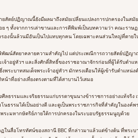
วายสัตย์ปฏิญาณนี้ยังมีผลมาถึงสมัยเปลี่ยนแปลงการปกครองในสมัย
างบ่อย ๆ ทั้งจากการเล่าขานและการตีพิมพ์เป็นบทความว่า คณะราษ
รองนั้นล้วนมีอันเป็นไปแทบทุกคน โดยเฉพาะคนส่วนใหญ่ที่ตายใ
น้ำพิพัฒน์สัตยาคลายความสำคัญไป แต่ประเพณีการถวายสัตย์ปฏิญ
้าอยู่หัวฯ และสิ่งศักดิ์สิทธิ์ของราชอาณาจักรก่อนที่ผู้ได้รับตำแห
ซึ่งพระบาทสมเด็จพระเจ้าอยู่หัวฯ มักทรงเตือนให้ผู้เข้ารับตำแหน่
ติหน้าที่อย่างเที่ยงตรงตามที่ได้สาบานไว้เสมอ 
ทางศีลธรรมและจริยธรรมแก่บรรดาขุนนางข้าราชการอย่างแท้จริง 
โนธรรมได้เป็นอย่างดี และดูเป็นพระราชภารกิจที่สำคัญในองค์พ
งเป็นพระมหากษัตริย์ภายใต้การปกครองในระบอบรัฐธรรมนูญด้วย 
ฏในสื่อโทรทัศน์ของสถานี BBC ที่กล่าวมาแล้วแต่ข้างต้น ที่พระบ