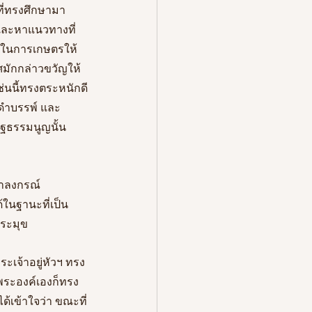
ที่ทรงศึกษามา 
มและหาแนวทางที่
พในการเกษตรให้
ศมักกล่าวขวัญให้
นเช่นนี้ทรงตระหนักดี
่ดำบรรพ์ และ
ัฐธรรมนูญนั้น 
ฬาลงกรณ์
้ในฐานะที่เป็น
ระมุข 
ะเจ้าอยู่หัวฯ ทรง
พระองค์เองก็ทรง
ด้เข้าใจว่า ขณะที่