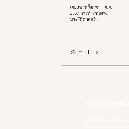
เผยแพร่ครั้งแรก 1 ต.ค.
2557 การทำงานทาง
ประวัติศาสตร์
มานุษยวิทยา และ
โบราณคดีโดยเน้นการ
สำรวจศึกษาจากท้องถิ่น
ต่าง ๆ ที่ผ่านมาในระยะ
เวลากว่า ๔๐ ปีของทั้ง
47
0
วารสารเมืองโบราณและ
มูลนิธิเล็ก-ประไพ วิริยะ
พันธุ์ ได้บันทึกความทรงจำ
และความเข้าใจในภูมิ
วัฒนธรรมอันหลากหลาย
ในประเทศของเรามาไม่
น้อย ภาพถ่ายของอาจารย์
ประยูร อุลุชาฎะจาก
เกี่ยวกับมูลนิธ
วารสารเมืองโบราณและ
อาจารย์ศรีศักร วัลลิโภดม
ผู้เป็นทั้งบรรณาธิการ
เป็นองค์การหรือสถา
วารสารเมืองโบราณและที่
ของประกาศกระทรวงกา
ปรึกษาของมูลนิธิเล็ก-