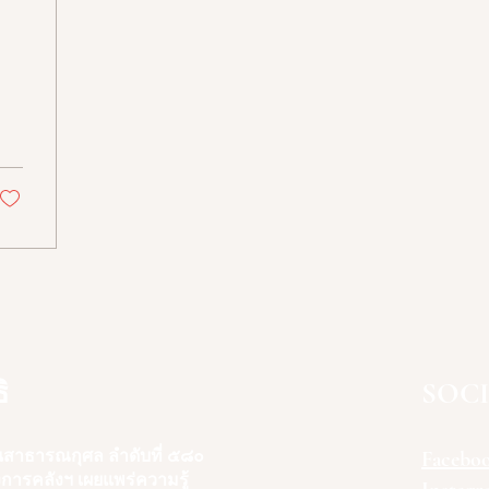
ิ
SOC
นสาธารณกุศล ลำดับที่ ๕๘๐
Facebo
รคลังฯ เผยแพร่ความรู้