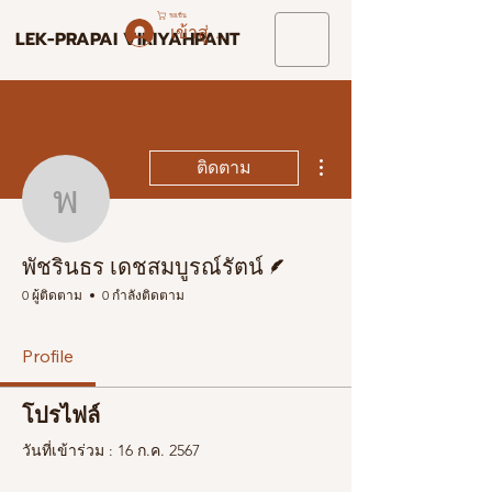
รถเข็น
เข้าสู่ระบบ
LEK-PRAPAI VIRIYAHPANT
ขั้นตอนดำเนินการอื่นๆ
ติดตาม
พัชรินธร เดชสมบูรณ์รัตน
นักเขียน
พัชรินธร เดชสมบูรณ์รัตน์
0 ผู้ติดตาม
0 กำลังติดตาม
Profile
โปรไฟล์
วันที่เข้าร่วม : 16 ก.ค. 2567