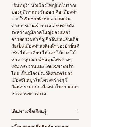
“จันทบุรี” หัวเมืองใหญ่แต่โบราณ
ของภูมิภาคตะวันออก คือ เมืองท่า
ภายในริมชายฝั่งทะเล ตามเส้น
ทางการเดินเรือทะเลเลียบชายฝั่ง
ระหว่างภูมิภาคใหญ่ของแหล่ง
อารยธรรมสำคัญคือจีนและอินเดีย
ถือเป็นเมืองท่าส่งสินค้าของป่าชั้นดี
เช่น ไม้ตะเคียน ไม้แดง ไม้ยาง ไม้
หอม กฤษณา พืชสมุนไพรต่างๆ
เช่น กระวานและโดยเฉพาะพริก
ไทย เป็นเมืองประวัติศาสตร์ของ
เมืองจันทบูรในโครงสร้างภูมิ
วัฒนธรรมแบบเมืองท่าโบราณและ
ชาวสวนชาวทะเล
เดินทางเพื่อเรียนรู้
จัดทำขึ้นเมื่อเมษายน ๒๕๖๒, หนังสือ