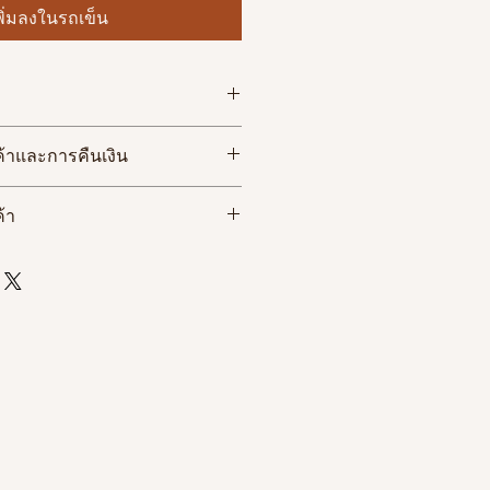
พิ่มลงในรถเข็น
ธันวาคม ๒๕๖๖, หนังสือขนาด(๒๑.๐ x
้าและการคืนเงิน
ษอาร์ตสี ภาพภายในขาวดำ, จำนวน
้า