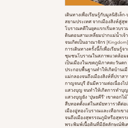
เดินทางเพื่อเรียนรู้กับมูลนิธิเล็ก
สยามประเทศ จากเมืองสิงห์สู่สุ
โบราณคดีในยุคแรกเริ่มควบรวม
ดินดอนสามเหลี่ยมปากแม่น้ำเ
จนเกิดเป็นอาณาจักร [Kingdom] 
การเดินทางครั้งนี้ก็เพื่อเรียน
ชุมชนโบราณในสภาพแวดล้อมต่า
เป็นเมืองในเขตภูมิภาคตะวันตก
ประกอบพื้นฐานทำให้เกิดบ้านเม
แม่กลองจนถึงเมืองสิงห์ที่ปราสา
กาญจนบุรี อันมีความต่อเนื่อง
แสวงบุญ จนทำให้เกิดการทำบุญ
แสวงบุญยัง 'ปุษยคีรี' เขาดอ
สืบทอดตั้งแต่ในสมัยทวารวดีต่อ
เมืองอู่ทองโบราณและเทือกเขาอ
จนถึงเมืองสุพรรณภูมิหรือสุพรรณ
พระพิมพ์เนื้อดินที่มีอัตลักษณ์พ