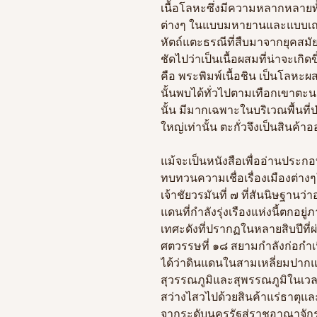
เนื้อโลหะซึ่งมีความหลากหลายทั
ต่างๆ ในแบบมหายานและแบบเถร
หัตถ์แตะธรณีที่สืบมาจากยุคสมัย
ชัดไปว่าเป็นเนื้อผสมที่น่าจะเกิด
คือ พระพิมพ์เนื้อชิน เป็นโลหะผส
นั้นพบได้ทั่วไปตามเทือกเขาตะน
นั้น มีมากเฉพาะในบริเวณพื้นที่
ใหญ่เท่านั้น ตะกั่วจึงเป็นสินค
แม้จะเป็นหนังสือเพื่ออ่านประก
ทบทวนความเชื่อเรื่องเมืองต่
เจ้าชัยวรมันที่ ๗ ที่สันนิษฐานว
แดนที่กำลังรุ่งเรืองแห่งนี้ตกอ
เทศะดังที่ปรากฏในหลายสิบปีที่
ศตวรรษที่ ๑๘ สยามกำลังก่อกำเนิด
ได้ว่าดินแดนในสามเหลี่ยมปากแม่
สุวรรณภูมิและสุพรรณภูมิในเวล
สว่างไสวไปด้วยสินค้าแร่ธาตุแล
จากระดับนครรัฐสู่ราชอาณาจั