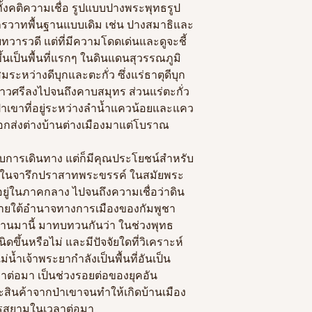
้งคติความเชื่อ รูปแบบปางพระพุทธรูป
วาทพื้นฐานแบบเดิม เช่น ปางสมาธิและ
ทวารวดี แต่ที่มีความโดดเด่นและดูจะชี้
ขึ้นเป็นพื้นที่แรกๆ ในดินแดนสุวรรณภูมิ
มระหว่างดีบุกและตะกั่ว ซึ่งแร่ธาตุดีบุก
าวศรีลงไปจนถึงคาบสมุทร ส่วนแร่ตะกั่ว
ป่าเขาที่อยู่ระหว่างลำน้ำแควน้อยและแคว
้าออกส่งต่างบ้านต่างเมืองมาแต่โบราณ
อบการเดินทาง แต่ก็มีคุณประโยชน์สำหรับ
างๆในจารึกปราสาทพระขรรค์ ในสมัยพระ
่าอยู่ในภาคกลาง ไปจนถึงความเชื่อว่าดิน
ยู่ภายใต้อำนาจทางการเมืองของกัมพูชา
ผ่านมานี้ มาทบทวนกันว่า ในช่วงพุทธ
ขึ้นหรือไม่ และมีปัจจัยใดที่วิเคราะห์
น้ำเจ้าพระยากำลังเป็นพื้นที่อันเป็น
าต่อมา เป็นช่วงรอยต่อของยุคอัน
ะสินค้าจากป่าเขาจนทำให้เกิดบ้านเมือง
กรสยามในเวลาต่อมา