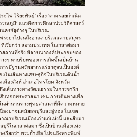
-ประไพ วิริยะพันธุ์’ เรื่อง ‘ตามรอยกำเนิด
พรรณภูมิ’ แนวคิดการศึกษาประวัติศาสตร์
นครรัฐต่างๆ ในบริเวณ
จ้าพระยาไปจนถึงอาณาบริเวณคาบสมุทร
ที่เรียกว่า สยามประเทศ ในเวลาต่อมา
รู้จากสถานที่จริง พิจารณาองค์ประกอบของ
งๆ หาบริบทของการเกิดขึ้นเป็นบ้าน
 การมีฐานทรัพยากรแร่ธาตุจนเป็นองค์
ืองในเส้นทางเศรษฐกิจในบริเวณต้นน้ำ
ทเมืองสิงห์ อำเภอไทรโยค จังหวัด
ไปถึงเส้นทางทางวัฒนธรรมในการจาริก
สืบทอดพระศาสนา เช่น การเดินทางเพื่อ
กไม้ในตำนานทางพุทธศาสนาที่มีความหมาย
เนื่องมาจนสมัยลพบุรีและอู่ทอง ในเขต
าณาบริเวณเมืองเก่าแก่แห่งนี้ และสืบมา
บุรีในเวลาต่อมา ซึ่งเป็นบ้านเมืองแห่ง
ิเศษเรียกว่า พระถ้ำเสือ ไปจนถึงพระพิมพ์