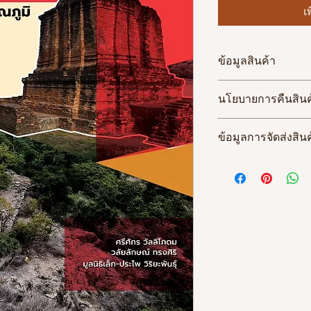
เ
ข้อมูลสินค้า
กิจกรรมจัดขึ้นเมื่อ
นโยบายการคืนสินค
๒๙.๗ ซม.) ปกกระดา
๑๐๙ หน้า
-
ข้อมูลการจัดส่งสินค
ส่งฟรีไปรษณีย์ไทย