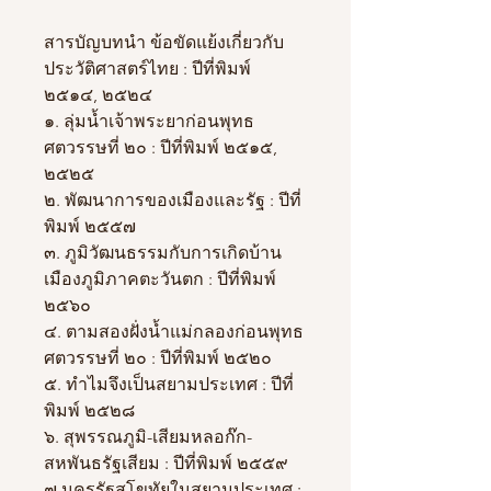
สารบัญบทนำ ข้อขัดแย้งเกี่ยวกับ
ประวัติศาสตร์ไทย : ปีที่พิมพ์
๒๕๑๔, ๒๕๒๔
๑. ลุ่มน้ำเจ้าพระยาก่อนพุทธ
ศตวรรษที่ ๒๐ : ปีที่พิมพ์ ๒๕๑๕,
๒๕๒๕
๒. พัฒนาการของเมืองและรัฐ : ปีที่
พิมพ์ ๒๕๕๗
๓. ภูมิวัฒนธรรมกับการเกิดบ้าน
เมืองภูมิภาคตะวันตก : ปีที่พิมพ์
๒๕๖๐
๔. ตามสองฝั่งน้ำแม่กลองก่อนพุทธ
ศตวรรษที่ ๒๐ : ปีที่พิมพ์ ๒๕๒๐
๕. ทำไมจึงเป็นสยามประเทศ : ปีที่
พิมพ์ ๒๕๒๘
๖. สุพรรณภูมิ-เสียมหลอก๊ก-
สหพันธรัฐเสียม : ปีที่พิมพ์ ๒๕๕๙
๗.นครรัฐสุโขทัยในสยามประเทศ :