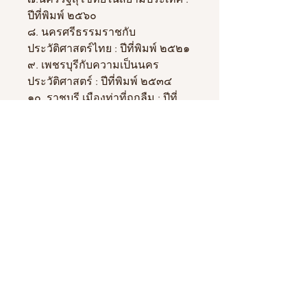
ปีที่พิมพ์ ๒๕๖๐
๘. นครศรีธรรมราชกับ
ประวัติศาสตร์ไทย : ปีที่พิมพ์ ๒๕๒๑
๙. เพชรบุรีกับความเป็นนคร
ประวัติศาสตร์ : ปีที่พิมพ์ ๒๕๓๔
๑๐. ราชบุรี เมืองท่าที่ถูกลืม : ปีที่
พิมพ์ ๒๕๓๓
๑๑. อำนาจทางการเมืองของชัยว
รมันที่ ๗ : ปีที่พิมพ์ ๒๕๒๔
๑๒. เนินทางพระ พุทธสถาน
มหายานที่สามชุก : ปีที่พิมพ์ ๒๕๒๖
๑๓. สุพรรณภูมิอยู่ที่ไหน : ปีที่พิมพ์
๒๕๑๐, ๒๕๒๕
๑๔. แคว้นสุพรรณภูมิ : ปีที่พิมพ์
๒๕๒๖
๑๕. พระพุทธบาทพบใหม่ที่สุพรรณ
: ปีที่พิมพ์ ๒๕๓๔
๑๖. แพรกศรีราชา หรือสรรคบุรี : ปี