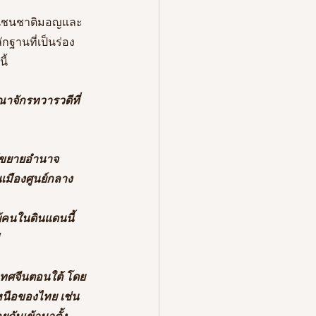
ป็นชนชาติมอญและ
กฐานที่เป็นร่อง
้  
ณาจักรทวารวดีที่
ด้ขยายอำนาจ
เมืองศูนย์กลาง 
้คนในดินแดนนี้
 
ะเทศจีนตอนใต้ โดย
นือของไทย เช่น 