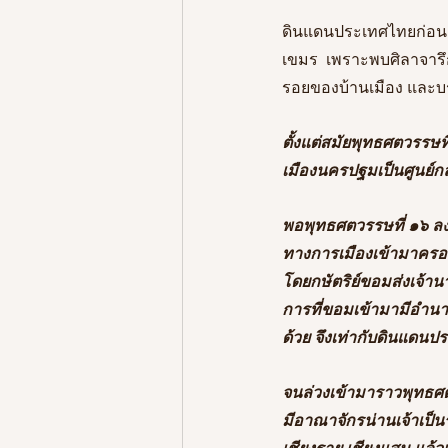
ดินแดนประเทศไทยก่อน 
เขมร  เพราะพบศิลาจารึก
รอยของบ้านเมือง และบ
ตั้งแต่สมัยพุทธศตวรรษท
เมืองนครปฐมเป็นศูนย์ก
พอพุทธศตวรรษที่ ๑๖ ล
ทางการเมืองเข้ามาครอบ
โดยกษัตริย์ขอมส่งเจ้า
การที่ขอมเข้ามามีอำนา
ด้วย จึงเท่ากับดินแด
จนล่วงเข้ามาราวพุทธศตว
มีอาณาจักรน่านเจ้าเป