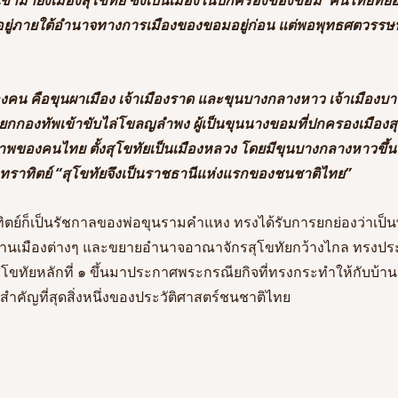
เข้ามายังเมืองสุโขทัย ซึ่งเป็นเมืองในปกครองของขอม  คนไทยทยอย
อยู่ภายใต้อำนาจทางการเมืองของขอมอยู่ก่อน แต่พอพุทธศตวรรษที่
องคน คือขุนผาเมือง เจ้าเมืองราด และขุนบางกลางหาว เจ้าเมืองบา
 ยกกองทัพเข้าขับไล่โขลญลำพง ผู้เป็นขุนนางขอมที่ปกครองเมืองส
พของคนไทย ตั้งสุโขทัยเป็นเมืองหลวง โดยมีขุนบางกลางหาวขึ้
นทราทิตย์ “สุโขทัยจึงเป็นราชธานีแห่งแรกของชนชาติไทย”
ทิตย์ก็เป็นรัชกาลของพ่อขุนรามคำแหง
ทรงได้รับการยกย่องว่าเป
นเมืองต่างๆ
และขยายอำนาจอาณาจักรสุโขทัยกว้างไกล
ทรงประ
โขทัยหลักที่
๑
ขึ้นมาประกาศพระกรณียกิจที่ทรงกระทำให้กับบ้าน
่สำคัญที่สุดสิ่งหนึ่งของประวัติศาสตร์ชนชาติไทย