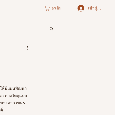
เข้าสู่ระบบ
รถเข็น
ภาคใต้
ารให้มีแผนพัฒนา
ืองทางวัตถุแบบ
เฉพาะลาว เขมร 
์   