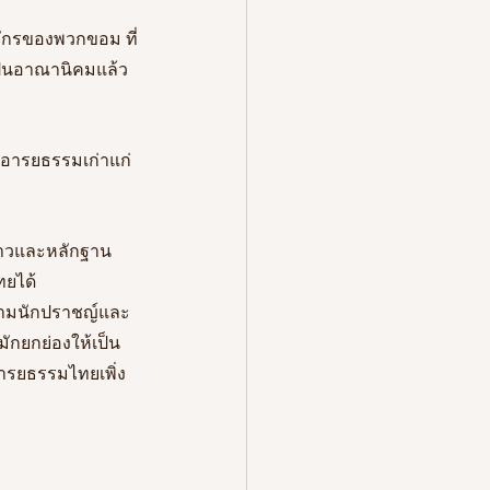
จักรของพวกขอม ที่
ป็นอาณานิคมแล้ว 
ดงอารยธรรมเก่าแก่
งราวและหลักฐาน
ทยได้
ยตามนักปราชญ์และ
งมักยกย่องให้เป็น
ารยธรรมไทยเพิ่ง