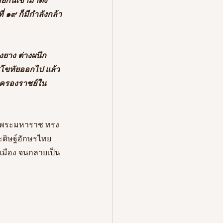
กันเข้ามาตั้ง
 ๑๙ ก็มีกำลังกล้า
งยาง ต่างผนึก
ุโขทัยออกไป แล้ว
นครองราชย์ใน
็นพระมหาราช
ทรง
ดิษฐ์อักษรไทย
เมือง
จนกลายเป็น