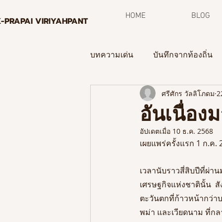
HOME
BLOG
K-PRAPAI VIRIYAHPANT
บทความเด่น
บันทึกจากท้องถิ่น
ศรีศักร วัลลิโภดม
2
กระบวนการพิพิธภัณฑ์ท้องถิ่น
อันเนื่อ
อัปเดตเมื่อ
10 ธ.ค. 2568
จดหมายข่าว
เผยแพร่ครั้งแรก 1 ก.ค.
เวลานับราวสี่สิบปีที่ผ่
เศรษฐกิจแห่งชาตินั้น 
ตะวันตกที่ก้าวหน้ากว่
พม่า และเวียดนาม ที่กลา