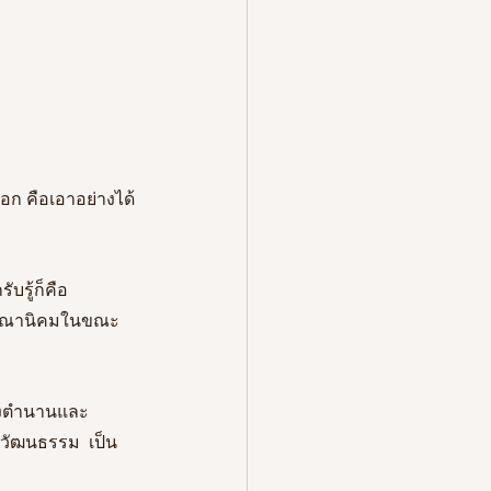
อก คือเอาอย่างได้
บรู้ก็คือ
าอาณานิคมในขณะ
่องตำนานและ
งวัฒนธรรม  เป็น