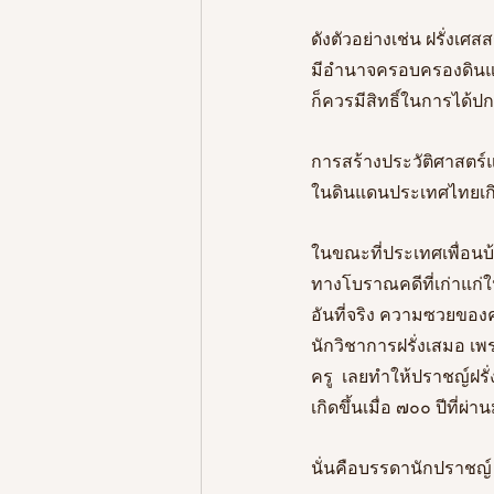
ดังตัวอย่างเช่น ฝรั่ง
มีอำนาจครอบครองดินแดน
ก็ควรมีสิทธิ์ในการได้
การสร้างประวัติศาสตร์แ
ในดินแดนประเทศไทยเกิ
ในขณะที่ประเทศเพื่อนบ้
ทางโบราณคดีที่เก่าแก่
อันที่จริง ความซวยของ
นักวิชาการฝรั่งเสมอ เพรา
ครู  เลยทำให้ปราชญ์ฝร
เกิดขึ้นเมื่อ ๗๐๐ ปีที่ผ่า
นั่นคือบรรดานักปราชญ์