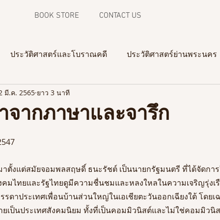
BOOK STORE
CONTACT US
ประวัติศาสตร์และโบราณคดี
ประวัติศาสตร์ย่านพระนคร
2 มี.ค. 2565
ยาว 3 นาที
ความทรงจำจากภาพถ่าย
งานวิจัยในสามจังหวัดชายแดน
งมาจากภาษาและจารึก
 2547
านมาตั้งแต่สมัยจอมพลสฤษดิ์ ธนะรัชต์ เป็นนายกรัฐมนตรี ที่ได้จัดก
 สังคมไทยและรัฐไทยดูมีความชื่นชมและหลงใหลในความเจริญรุ่งเร
าบรรดาประเทศเพื่อนบ้านส่วนใหญ่ในเอเชียตะวันออกเฉียงใต้ โดย
ยเป็นประเทศสังคมนิยม ทั้งที่เป็นคอมมิวนิสต์และไม่ใช่คอมมิวนิสต