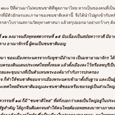
๗๐๐ ปีที่ผ่านมาไม่พบชนชาติที่พูดภาษาไทย หากเป็นของคนที่เ
ที่มีตัวอักษรและภาษาของชนชาติเหล่านี้  จึงได้นำไปผูกเข้ากับหลั
รรดาโบราณสถานวัตถุทางศาสนา แล้วสรุปออกมาอย่างกว้างๆ ดังนี
ี่ ๑๒ ลงมาจนถึงพุทธศตวรรษที่ ๑๕ นับเนื่องเป็นสมัยทวารวดี มีอา
ลาง อาณาจักรนี้ ผู้คนเป็นชนชาติมอญ 
งมา ขอมเมืองพระนครจากกัมพูชามีอำนาจ เป็นมหาอาณาจักร ไ
ครองดินแดนประเทศไทยทั้งหมด แล้วตั้งเมืองละโว้หรือลพบุรีเป็น
นายและขุนนางที่เป็นตัวแทนพระองค์มากำกับการปกครอง 
จ ก็ทำให้ชนชาติขอมจากเมืองพระนครเข้ามาตั้งถิ่นฐาน และเป็นผู
นประเทศไทยมีชนชาติมอญและชนชาติขอมหรือเขมรอยู่เป็นส่วนใหญ่
รรษที่ ๑๘ ก็มี “ชนชาติไทย” ที่ฝรั่งบอกว่าเคยเป็นใหญ่อยู่ในปร
็นรัฐสำคัญ ได้ถูกจีนตีแตกจนทำให้คนไทยต้องอพยพลงมาทางภาคเห