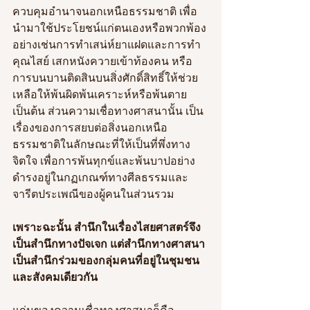
ควบคุมอำนาจนอกเหนือธรรมชาติ เพื่อ
นำมาใช้ประโยชน์แก่ตนเองหรือพวกพ้อง 
อย่างเช่นการทำเสน่ห์ยาแฝดและการทำ
คุณไสย์ เสกหนังควายเข้าท้องคน หรือ
การบนบานติดสินบนสิ่งศักดิ์สิทธิ์ให้ช่วย
เหลือให้พ้นผิดพ้นเคราะห์หรือพ้นตาย 
เป็นต้น ส่วนความเชื่อทางศาสนานั้น เป็น
เรื่องของการสยบต่อสิ่งนอกเหนือ
ธรรมชาติในลักษณะที่ให้เป็นที่พึ่งทาง
จิตใจ เพื่อการพ้นทุกข์และพ้นบาปอย่าง
ดำรงอยู่ในกฏเกณฑ์ทางศีลธรรมและ
จารีตประเพณีของผู้คนในส่วนรวม
เพราะฉะนั้น สำนึกในเรื่องไสยศาสตร์จึง
เป็นสำนึกทางปัจเจก แต่สำนึกทางศาสนา
เป็นสำนึกร่วมของกลุ่มคนที่อยู่ในชุมชน
และสังคมเดียวกัน
แก่นของความเชื่อทางศาสนาก็คือ 