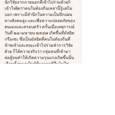
นักวิจัยจากภายนอกที่เข้าไปร่วมด้วยก็
เข้าใจผิดว่าคนในท้องถิ่นเหล่านี้รู้แต่ไม่
บอก เพราะมีสำนึกในความเป็นปึกแผ่น
ทางสังคมสูง และเพื่อความปลอดภัยของ
ตนเองและครอบครัว ครั้นเมื่อเหตุการณ์
วันที่ ๒๘ เมษายน ๒๕๔๗ เกิดขึ้นที่มัสยิด
กรือเซะ ซึ่งเป็นมัสยิดที่คนในท้องถิ่นที่
ข้าพเจ้าและคณะเข้าไปร่วมทำการวิจัย
ด้วย ก็ได้ความจริงว่า กลุ่มคนที่เข้ามา
ต่อสู้จนทำให้เกิดความรุนแรงเกิดขึ้นนั้น
เกือบทั้งหมดเป็นผู้ที่มาจากที่อื่นไม่ใช่
คนในท้องถิ่น ครั้นเมื่อสอบถามต่อไปถึง
พฤติกรรมของพวกคนรุ่นหนุ่มสาวโดย
ทั่วไป ก็ได้รับคำตอบว่ามีเด็กรุ่นหนุ่มสาว
เป็นจำนวนมากที่มักออกจากบ้านไปพบปะ
รวมกลุ่มกันตามร้านน้ำชา โดยพ่อแม่ไม่รู้
ว่าไปทำอะไรกัน ข้าพเจ้าจึงตระหนักว่า 
การดำเนินงานวิจัยที่ทำมานี้เป็นการ
ศึกษารวบรวมข้อมูลจากบุคคลรุ่นเก่าที่มี