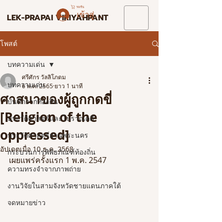
รถเข็น
เข้าสู่ระบบ
LEK-PRAPAI VIRIYAHPANT
โพสต์
บทความเด่น
ศรีศักร วัลลิโภดม
บทความเด่น
6 พ.ค. 2565
ยาว 1 นาที
ศาสนาของผู้ถูกกดขี่
บันทึกจากท้องถิ่น
[Religion of the
ประวัติศาสตร์และโบราณคดี
oppressed]
ประวัติศาสตร์ย่านพระนคร
อัปเดตเมื่อ
10 ธ.ค. 2568
กระบวนการพิพิธภัณฑ์ท้องถิ่น
เผยแพร่ครั้งแรก 1 พ.ค. 2547
ความทรงจำจากภาพถ่าย
งานวิจัยในสามจังหวัดชายแดนภาคใต้
จดหมายข่าว