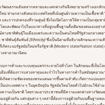
งคมวัฒนธรรมอันหลากหลายและแตกต่างกันจึงพยายามสร้างเอกลักษณ
มาใหม่ ท่ามกลางสังคมประเทศไทยที่เน้นศูนย์รวมความเป็นเชื้อชาติ 
และการปกครองที่รวมศูนย์ ซึ่งไม่เปิดโอกาสให้ความเป็นกลุ่มชาติ
บโตและพัฒนาไปในแนวทางที่อยู่บนพื้นฐานดั้งเดิมของตนเองอย่าง
ณ์ทางชาติพันธุ์ในเมืองแพร่และความเป็นคนไทยที่รัฐส่วนกลางพยา
ชาติพันธุ์สัมพันธ์
 [Ethnicity]
 ซึ่งเป็นนิยามที่อธิบายลักษณะความส
ัยที่เกิดระบบรัฐสมัยใหม่หรือรัฐชาติ [Modern state/Nation state
แสวงหาอาณานิคม 
บการค้าและระบบทุนแพร่กระจายไปทั่วโลก ในลักษณะที่เป็นโลกา
มืองที่ต้องการแสวงหาทุนและกำไรในทางการค้าในสมัยยุคอาณา
ห้เกิดความชัดเจนของพรมแดนมากขึ้นตามลำดับ เกิดการแบ่งแยกพื้น
็นประเทศต่าง ๆ ในยุคปัจจุบัน รัฐสมัยใหม่โดยทั่วไปมักจะใช้
งความเป็นชาติ โดยรวมเอาประชาชนที่มีความแตกต่างทางวัฒนธ
วมอยู่ด้วยกัน แต่กลุ่มต่าง ๆ เหล่านี้ต้องการอยู่ด้วยกันบนพื้นฐานข
ป็นตัวของตัวเองหรือปกครองตนเอง บางครั้งก็เป็นการเรียกร้องเพื