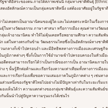
ัฐชาติอิสระของตน ภายใต้สภาพเช่นนี้ กลุ่มทางชาติพันธุ์ [Ethnic 
อแสดงอัตลักษณ์ความเป็นกลุ่มคนชาติหนึ่ง แต่ต้องอาศัยอยู่ในรัฐชาติอ
ว่าไม่เคยตกเป็นอาณานิคมของผู้ใด และไม่เคยตระหนักในเรื่องก
ันธุ์ในทางวัฒนธรรม ภาษา ศาสนา หรือการเมือง คุณค่าทางวัฒนธรร
ุ่มเจ้าอาณานิคม ทำให้ไม่คุ้นเคยหรือพยายามศึกษา ความสัมพันธ
นัก แต่ในทางตรงกันข้าม วัฒนธรรมไทยซึ่งเป็นอัตลักษณ์ทางชาติพัน
่วนกลางก็เข้าไปครอบงำ และมีอิทธิพลทางการเมืองและเศรษฐกิจต่อ
ในภูมิภาคต่างๆ ซึ่งก็เป็นการใช้อำนาจเข้าไปครอบครองในหัวเม
 ในอดีตจนสามารถเรียกได้ว่าเป็นกรณีของการเป็น อาณานิคมภายใน ซ
นต่าง ๆ นั้นรู้สึกต่อต้านและเรียกร้องความเท่าเทียมทั้งทางการเมื
งและการเรียกร้องเพื่อขอความเสมอภาคในภูมิภาคต่าง ๆ เช่นทา
่วนหนึ่งของรัฐชาติไทยไปอย่างไม่มีปัญหาเท่ากับในระยะเริ่มแรก
มองเห็นได้ว่า ความแตกต่างของกลุ่มชาติพันธุ์และความสัมพันธ์ของ
ทียมกันนั้นนำไปสู่ปัญหาความรุนแรงได้เช่นไร