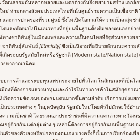
คมวัฒนธรรมอันหลากหลายและแตกต่างกันจึงพยายามสร้าง เอกลักษณ
มาใหม่ ท่ามกลางสังคมประเทศไทยที่เน้นศูนย์รวมความเป็นเชื้อชาติ 
และการปกครองที่รวมศูนย์ ซึ่งไม่เปิดโอกาสให้ความเป็นกลุ่มชาติ
บโตและพัฒนาไปในแนวทางที่อยู่บนพื้นฐานดั้งเดิมของตนเองอย่าง
ณ์ทางชาติพันธุ์ในเมืองแพร่และความเป็นคนไทยที่รัฐส่วนกลางพยา
ชาติพันธุ์สัมพันธ์
 [Ethnicity]
 ซึ่งเป็นนิยามที่อธิบายลักษณะความส
ัยที่เกิดระบบรัฐสมัยใหม่หรือรัฐชาติ [Modern state/Nation state
แสวงหาอาณานิคม 
บการค้าและระบบทุนแพร่กระจายไปทั่วโลก ในลักษณะที่เป็นโลกา
มืองที่ต้องการแสวงหาทุนและกำไรในทางการค้าในสมัยยุคอาณา
ห้เกิดความชัดเจนของพรมแดนมากขึ้นตามลำดับ เกิดการแบ่งแยกพื้น
็นประเทศต่าง ๆ ในยุคปัจจุบัน รัฐสมัยใหม่โดยทั่วไปมักจะใช้
งความเป็นชาติ โดยรวมเอาประชาชนที่มีความแตกต่างทางวัฒนธ
วมอยู่ด้วยกัน แต่กลุ่มต่าง ๆ เหล่านี้ต้องการอยู่ด้วยกันบนพื้นฐานข
ป็นตัวของตัวเองหรือปกครองตนเอง บางครั้งก็เป็นการเรียกร้องเพื