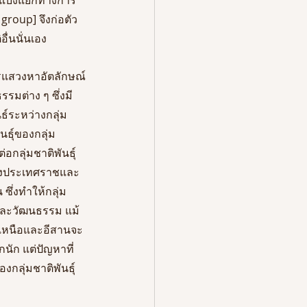
group] จึงก่อตัว
ื่นนั่นเอง
ารแสวงหาอัตลักษณ์
มต่าง ๆ ซึ่งมี
์ระหว่างกลุ่ม
ธุ์ของกลุ่ม
กลุ่มชาติพันธุ์
ืองประเทศราชและ
ึ่งทำให้กลุ่ม
องและวัฒนธรรม แม้
งเหนือและอีสานจะ
นัก แต่ปัญหาที่
กลุ่มชาติพันธุ์ 