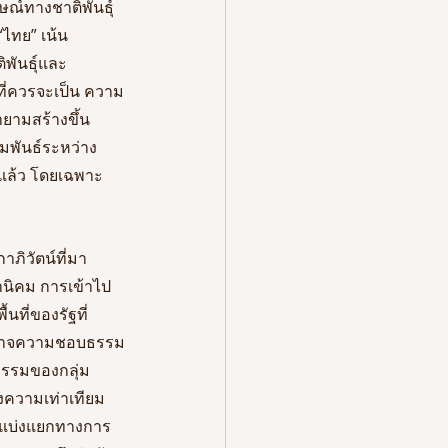
์ทางชาติพันธุ์ 
“ไทย” เน้น
พันธุ์และ
ที่ควรจะเป็น ความ
ยามสร้างขึ้น 
ัมพันธ์ระหว่าง
] แล้ว โดยเฉพาะ
ภิวัตน์ที่มา
นิคม การเข้าไป
ที่ของรัฐที่
อำนาจความชอบธรรม
รรมของกลุ่ม
องความเท่าเทียม 
่อแบ่งแยกทางการ