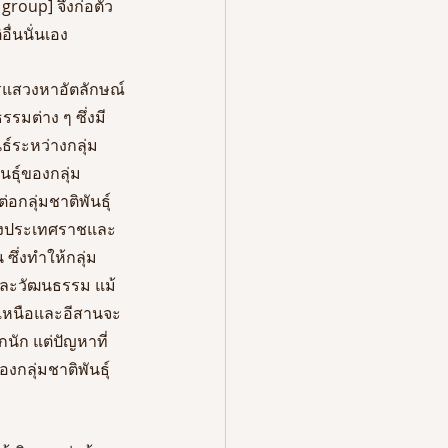
group] จึงก่อตัว
ื่นนั่นเอง
ารแสวงหาอัตลักษณ์
มต่าง ๆ ซึ่งมี
์ระหว่างกลุ่ม
ธุ์ของกลุ่ม
กลุ่มชาติพันธุ์
ืองประเทศราชและ
ึ่งทำให้กลุ่ม
องและวัฒนธรรม แม้
งเหนือและอีสานจะ
นัก แต่ปัญหาที่
กลุ่มชาติพันธุ์ 