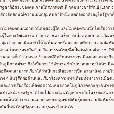
ัฐชาติอิสระของตน ภายใต้สภาพเช่นนี้ กลุ่มทางชาติพันธุ์ [Ethnic 
อแสดงอัตลักษณ์ความเป็นกลุ่มคนชาติหนึ่ง แต่ต้องอาศัยอยู่ในรัฐชาติอ
ว่าไม่เคยตกเป็นอาณานิคมของผู้ใด และไม่เคยตระหนักในเรื่องก
ันธุ์ในทางวัฒนธรรม ภาษา ศาสนา หรือการเมือง คุณค่าทางวัฒนธรร
ุ่มเจ้าอาณานิคม ทำให้ไม่คุ้นเคยหรือพยายามศึกษา ความสัมพันธ
นัก แต่ในทางตรงกันข้าม วัฒนธรรมไทยซึ่งเป็นอัตลักษณ์ทางชาติพัน
่วนกลางก็เข้าไปครอบงำ และมีอิทธิพลทางการเมืองและเศรษฐกิจต่อ
ในภูมิภาคต่างๆ ซึ่งก็เป็นการใช้อำนาจเข้าไปครอบครองในหัวเม
 ในอดีตจนสามารถเรียกได้ว่าเป็นกรณีของการเป็น อาณานิคมภายใน ซ
นต่าง ๆ นั้นรู้สึกต่อต้านและเรียกร้องความเท่าเทียมทั้งทางการเมื
งและการเรียกร้องเพื่อขอความเสมอภาคในภูมิภาคต่าง ๆ เช่นทา
่วนหนึ่งของรัฐชาติไทยไปอย่างไม่มีปัญหาเท่ากับในระยะเริ่มแรก
มองเห็นได้ว่า ความแตกต่างของกลุ่มชาติพันธุ์และความสัมพันธ์ของ
ทียมกันนั้นนำไปสู่ปัญหาความรุนแรงได้เช่นไร