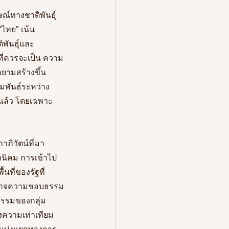
์ทางชาติพันธุ์ 
“ไทย” เน้น
พันธุ์และ
ที่ควรจะเป็น ความ
ยามสร้างขึ้น 
ัมพันธ์ระหว่าง
] แล้ว โดยเฉพาะ
ภิวัตน์ที่มา
นิคม การเข้าไป
ที่ของรัฐที่
อำนาจความชอบธรรม
รรมของกลุ่ม
องความเท่าเทียม 
่อแบ่งแยกทางการ