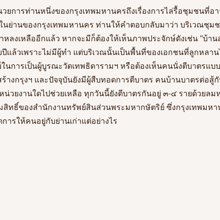
้อำนวยการท่านหนึ่งของกรุงเทพมหานครถึงเรื่องการไล่รื้อชุมชนที่อ
นย่านของกรุงเทพมหานคร ท่านให้คำตอบกลับมาว่า บริเวณชุมชนท
าหลงเหลืออีกแล้ว หากจะมีก็ต้องให้เห็นภาพประจักษ์ดังเช่น "บ้าน
ีแล้วเพราะไม่มีผู้ทำ แต่บริเวณนั้นเป็นพื้นที่ของเอกชนที่ลูกหล
์ในการเป็นผู้บูรณะวัดเทพธิดารามฯ หรือต้องเห็นคนนั่งตีบาตรแบบ
สร้างกรุงฯ และปัจจุบันยังมีผู้สืบทอดการตีบาตร คนบ้านบาตรต่อสู้
หน่วยงานใดไปช่วยเหลือ ทุกวันนี้ยังตีบาตรกันอยู่ ๓-๔ รายด้วยล
รรมสิทธิ์ของสำนักงานทรัพย์สินส่วนพระมหากษัตริย์ ซึ่งกรุงเทพมหา
ดการให้คนอยู่กับย่านเก่าแต่อย่างไร 