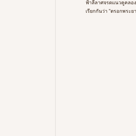
ฟ้าลีลาศจรดแนวคูคลองวัด
เรียกกันว่า "ตรอกพระย