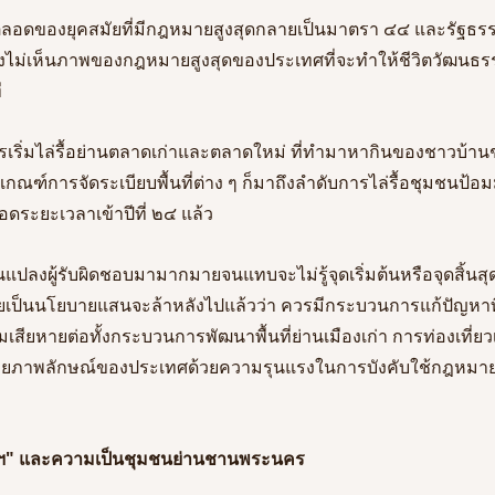
ยตลอดของยุคสมัยที่มีกฎหมายสูงสุดกลายเป็นมาตรา ๔๔ และรัฐธรร
ะยังไม่เห็นภาพของกฎหมายสูงสุดของประเทศที่จะทำให้ชีวิตวัฒ
ี
เริ่มไล่รื้อย่านตลาดเก่าและตลาดใหม่ ที่ทำมาหากินของชาวบ้า
มเกณฑ์การจัดระเบียบพื้นที่ต่าง ๆ ก็มาถึงลำดับการไล่รื้อชุมชนป
อดระยะเวลาเข้าปีที่ ๒๔ แล้ว
่ยนแปลงผู้รับผิดชอบมามากมายจนแทบจะไม่รู้จุดเริ่มต้นหรือจุดสิ้น
ลายเป็นนโยบายแสนจะล้าหลังไปแล้วว่า ควรมีกระบวนการแก้ปัญหาท
เสียหายต่อทั้งกระบวนการพัฒนาพื้นที่ย่านเมืองเก่า การท่องเที่ยว
ายภาพลักษณ์ของประเทศด้วยความรุนแรงในการบังคับใช้กฎหมายท
ชรฯ" และความเป็นชุมชนย่านชานพระนคร