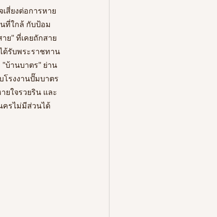
าจเสี่ยงต่อการหาย
ี่ใกล้ กับป้อม
สาย" ที่เคยถักสาย
านได้รับพระราชทาน
 "บ้านบาตร" ย่าน
กับโรงงานปั๊มบาตร
มหายใจรวยริน และ
นครไม่มีส่วนได้