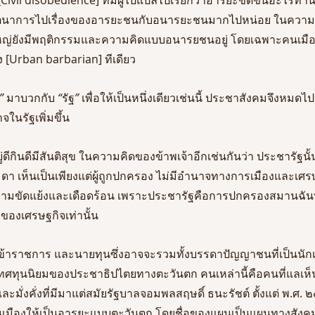
นตนาการไปเรื่องของอารยะชนกับอนารยะชนมากไปหน่อย ในความน
ใหญ่ยังมีพฤติกรรมและความคิดแบบอนารยชนอยู่ โดยเฉพาะคนเมือง
 [Urban barbarian] ทีเดียว
” 
มาบวกกับ
 “
รัฐ
” 
เพื่อให้เป็นหนึ่งเดียวเช่นนี้
ประชาสังคมจึงหมดไปแ
ในรัฐเพิ่มขึ้น
ีกินดีมีสันติสุข ในความคิดของข้าพเจ้าอีกเช่นกันว่า ประชารัฐนั้น
า เห็นเป็นเพียงแต่ผู้ถูกปกครอง ไม่มีอำนาจทางการเมืองและเศร
ามขัดแย้งและเดือดร้อน เพราะประชารัฐคือการปกครองสมานฉันท์
องเศรษฐกิจเท่านั้น 
ข้าราชการ และนายทุนซึ่งอาจจะรวมทั้งบรรดาปัญญาชนที่เป็นนักเร
ทุนนิยมของประชาธิปไตยทางตะวันตก คนเหล่านี้คือคนที่แลเห็นว
ั่งคั่งที่มีมาแต่สมัยรัฐบาลจอมพลสฤษดิ์ ธนะรัชต์ ตั้งแต่ พ.ศ. ๒
เมืองให้เป็นอารยะแบบตะวันตก โดยชื่อของแผนเป็นแผนทางสังคม