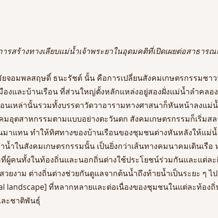
สร้างทางเลียบแม่น้ำเจ้าพระยาในอุดมคติที่เปิดเผยต่อสาธารณะ
สมัยจอมพลสฤษดิ์ ธนะรัชต์ นั้น คือการเปลี่ยนสังคมเกษตรกรรม
นเมืองและบ้านเรือน ที่ส่วนใหญ่ตั้งหลักแหล่งอยู่สองฝั่งแม่น้ำลำคลอง
อนเหล่านั้นรวมทั้งบรรดาวัดวาอารามทางศาสนาก็หันหน้าลงแม่น้ำ
ังคมอุตสาหกรรมตามแบบอย่างตะวันตก สังคมเกษตรกรรมก็เริ่มสลา
นมาแทน ทำให้ทิศทางของบ้านเรือนของชุมชนต่างหันหลังให้แม่น้
ำน้ำในสังคมเกษตรกรรมนั้น เป็นยิ่งกว่าเส้นทางคมนาคมเดินเรือ ห
ี่ผู้คนทั้งในท้องถิ่นและนอกถิ่นต่างใช้ประโยชน์ร่วมกันและแต่ละถ
าม ต่างถิ่นต่างช่วยกันดูแลจากต้นน้ำถึงท้ายน้ำเป็นระยะ ๆ ไป ก
l landscape] ที่หลากหลายและต่อเนื่องของชุมชนในแต่ละท้องถิ่น
ะชาติพันธุ์