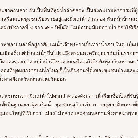
ระยาตอนล่าง อันเป็นพื้นที่ลุ่มน้ำลำคลอง เป็นสังคมเกษตรกรรมที่
านเรือนเป็นชุมชนเรียงรายอยู่สองฝั่งแม่น้ำลำคลอง หันหน้าบ้านลงน
ัยรัชกาลที่ ๔ ราว ๑๒๐ ปีขึ้นไป ไม่มีถนน มีแต่ทางน้ำ ต้องใช้เ
ของแหล่งที่อยู่อาศัย แม่น้ำเจ้าพระยาเป็นทางน้ำสายใหญ่ เป็
้านเมืองตั้งแต่ปากแม่น้ำขึ้นไปจนถึงพระนครศรีอยุธยาอันเป็นราช
ะมีคลองขุดแยกจากลำน้ำที่ไหลจากเหนือลงใต้ไปยังทุ่งกว้างทางต
งที่ขุดแยกจากแม่น้ำใหญ่ก็เป็นถิ่นฐานที่ตั้งของชุมชนบ้านและเ
ั้งทางฝั่งตะวันตกและตะวันออก 
นและชุมชนจากฝั่งแม่น้ำไปตามลำคลองดังกล่าวนี้ เรียกชื่อเป็นที่ร
ตั้งถิ่นฐานของผู้คนริมน้ำ ชุมชนหมู่บ้านเรียงรายอยู่สองฝั่งคลอง
็นชุมชนใหญ่ที่เรียกว่า “เมือง” มีตลาดและศาสนสถานทั้งศาสนาพุทธ 