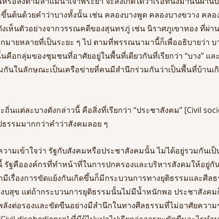
ขึ้นหรือลงตามลำแม่น้ำเจ้าพระยา จะสังเกตได้ว่าเรือที่นั่งมานั้นผ่า
ชื่อขึ้นต้นด้วยคำว่าบางทั้งนั้น เช่น คลองบางพูด คลองบางขวาง ค
ังเห็นตัวอย่างจากวรรณคดีของสุนทรภู่ เช่น นิราศภูเขาทอง ที่ผ
กมายหลายที่เป็นระยะ ๆ ไป ตามที่พรรณนามานี้ก็เพื่ออธิบายว่า บา
ั้นคือกลุ่มของชุมชนที่อาศัยอยู่ในพื้นที่เดียวกันที่เรียกว่า “บาง” แล
วมกันในลักษณะเป็นเครือข่ายที่คนมีสำนึกร่วมกันว่าเป็นพื้นที่บ้าน
ิ่นแต่ละบางดังกล่าวนี้ คือสิ่งที่เรียกว่า “ประชาสังคม” [Civil so
ูปธรรมมากกว่าคำว่าสังคมลอย ๆ 
ทำความเข้าใจว่า รัฐกับสังคมหรือประชาสังคมนั้น ไม่ได้อยู่รวมกันเป
รัฐคือองค์กรที่ทำหน้าที่ในการปกครองและบริหารสังคมให้อยู่กัน
กมีเรื่องการขัดแย้งกันเกิดขึ้นก็มีกระบวนการทางยุติธรรมและศีลธ
มสงบสุข แต่ถ้ากระบวนการยุติธรรมนั้นไม่มีน้ำหนักพอ ประชาสังค
ังต่อรองและขัดขืนอย่างมีสำนึกในทางศีลธรรมที่ไม่อาศัยความรุนแ
[Civil disobedience] ที่มีผู้ไปแปลไปเรียกว่าอารยะขัดขืนอะไรทำน