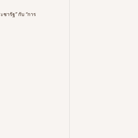
ะชารัฐ
” 
กับ
 “
การ