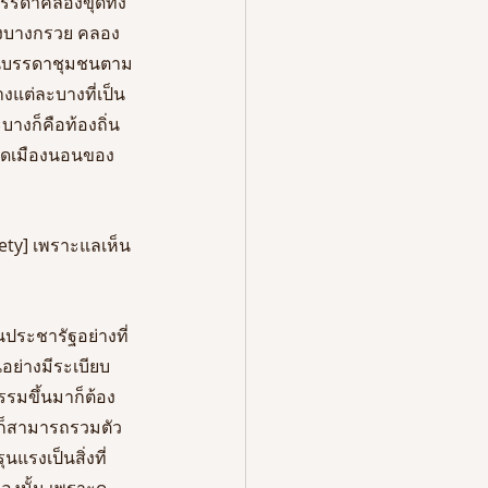
นบรรดาคลองขุดทั้ง
ลองบางกรวย คลอง
่านบรรดาชุมชนตาม
งแต่ละบางที่เป็น
ะบางก็คือท้องถิ่น
เกิดเมืองนอนของ
ciety] เพราะแลเห็น
็นประชารัฐอย่างที่
อย่างมีระเบียบ
รรมขึ้นมาก็ต้อง
มก็สามารถรวมตัว
รงเป็นสิ่งที่
องนั้น เพราะดู