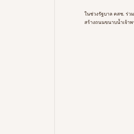
ในช่วงรัฐบาล
คสช
. 
ร่ว
สร้างถนนขนาบน้ำเจ้าพ