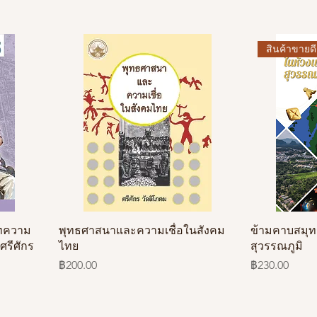
สินค้าขายดี
ทความ
พุทธศาสนาและความเชื่อในสังคม
ข้ามคาบสมุท
รีศักร
ไทย
สุวรรณภูมิ
ราคา
ราคา
฿200.00
฿230.00