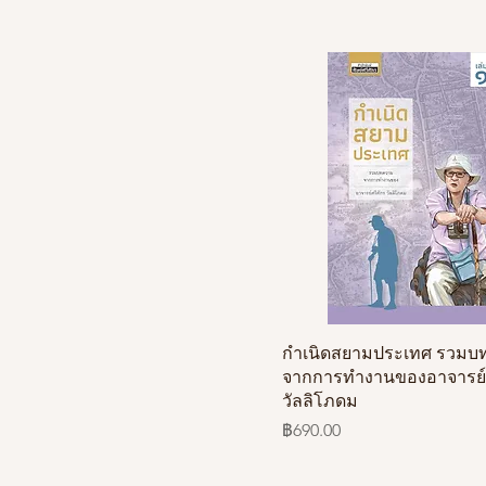
กำเนิดสยามประเทศ รวมบ
จากการทำงานของอาจารย์ศ
วัลลิโภดม
ราคา
฿690.00