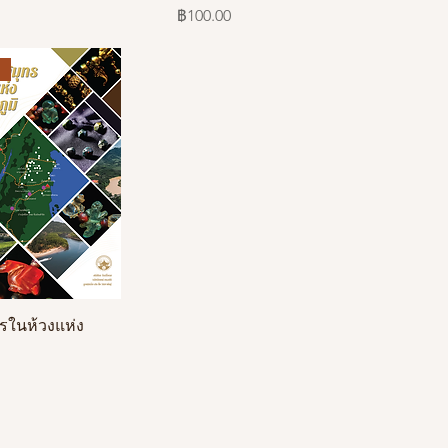
ราคา
฿100.00
รในห้วงแห่ง